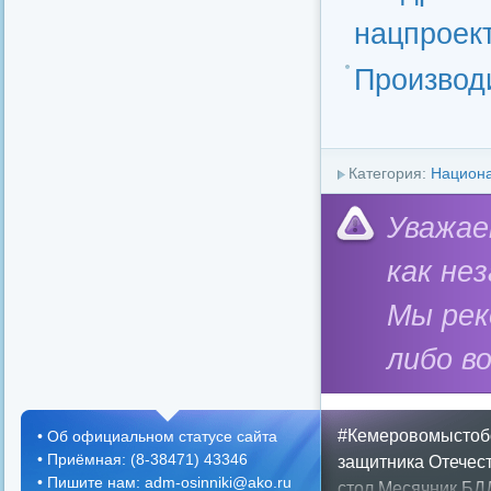
нацпроек
Производ
Категория:
Национа
Уважае
как не
Мы ре
либо в
#Кемеровомыстоб
•
Об официальном статусе сайта
•
Приёмная: (8-38471) 43346
защитника Отечес
•
Пишите нам: adm-osinniki@ako.ru
стол
Месячник БД