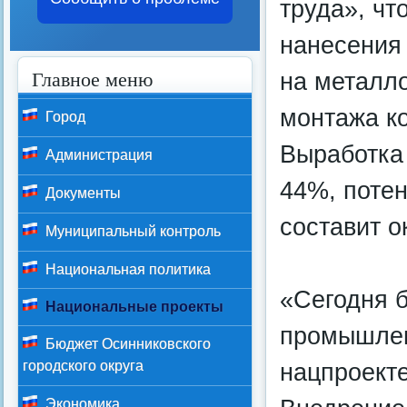
труда», чт
нанесения 
Главное меню
на металл
монтажа ко
Город
Выработка 
Администрация
44%, поте
Документы
составит о
Муниципальный контроль
Национальная политика
«Сегодня б
Национальные проекты
промышлен
Бюджет Осинниковского
городского округа
нацпроекте
Экономика