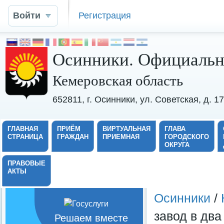
Войти
Регистрация
Осинники. Официальн
Кемеровская область
652811, г. Осинники, ул. Советская, д. 
ГЛАВНАЯ
ПРИЁМ
ВИРТУАЛЬНАЯ
ГЛАВА
СТРАНИЦА
ГРАЖДАН
ПРИЕМНАЯ
ГОРОДСКОГО
ОКРУГА
ПРАВОВЫЕ
АКТЫ
Осинники
/
завод в два
Решаем вместе