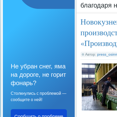
благодаря 
Новокузнец
производст
«Производ
Автор:
press_osinn
Не убран снег, яма
на дороге, не горит
фонарь?
Столкнулись с проблемой —
сообщите о ней!
Сообщить о проблеме