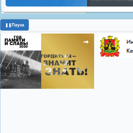
ЖКХ
Положение
П
граждан
Противоп
город
день города
Пауза
❚❚
год
опрос
полигон
школьники
энерге
Показать все теги