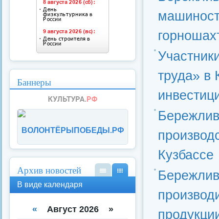
машиност
горношах
Участник
труда» в
Баннеры
инвестиц
Бережлив
ВОЛОНТЁРЫПОБЕДЫ.РФ
производ
Кузбассе
Архив новостей
Бережлив
В
В
В виде календаря
вид
вид
производ
е
е
спи
кал
«
Август 2026 »
продукци
ска
енд