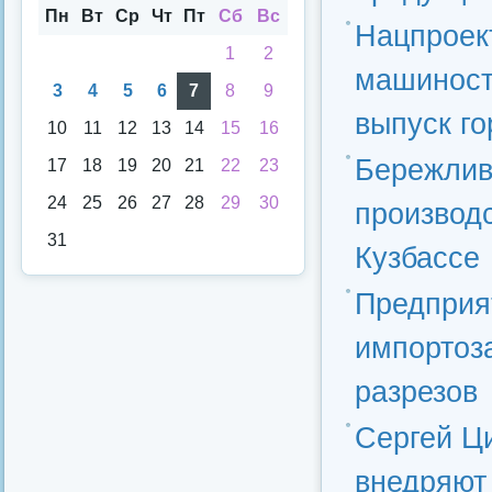
аря
Пн
Вт
Ср
Чт
Пт
Сб
Вс
Нацпроек
1
2
машиност
3
4
5
6
7
8
9
выпуск го
10
11
12
13
14
15
16
Бережлив
17
18
19
20
21
22
23
24
25
26
27
28
29
30
производ
31
Кузбассе
Предприя
импортоз
разрезов
Сергей Ц
внедряют