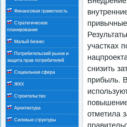
Внедрение
внутренние
Финансовая грамотность
привычные
Стратегическое
планирование
Результат
Малый бизнес
участках п
Потребительский рынок и
нацпроекта
защита прав потребителей
снизить за
Социальная сфера
прибыль. 
ЖКХ
используют
Строительство
повышение
Архитектура
отметила 
Силовые структуры
правительс