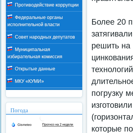
Противодействие коррупции
Федеральные органы
Более 20 
исполнительной власти
затягивали
Совет народных депутатов
решить на 
Муниципальная
цинковани
избирательная комиссия
технологий
Открытые данные
длительное
МКУ «КУМИ»
погрузку м
изготовил
Погода
(горизонта
которые п