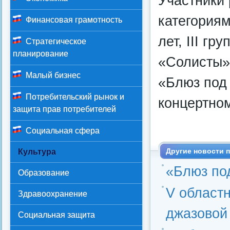
Участники
категориям 
Финансовая грамотность
лет, III гр
Стратегическое
планирование
«Солисты»
Малый бизнес
«Блюз под 
Потребительский рынок и
концертно
защита прав потребителей
Социальная сфера
Другие новости п
Культура
«Блюз по
Образование
V област
Здравоохранение
джазовой
Социальная защита