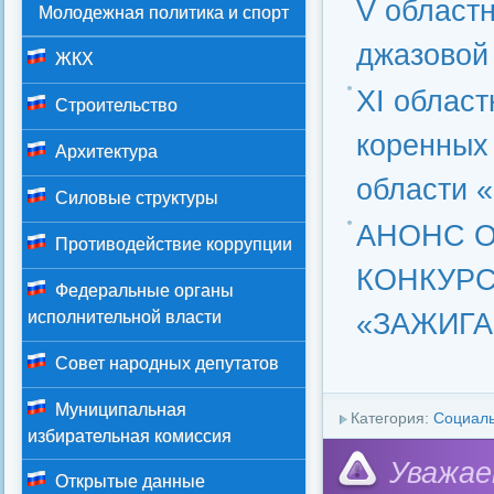
V област
Молодежная политика и спорт
джазовой
ЖКХ
ХI област
Строительство
коренных
Архитектура
области 
Силовые структуры
АНОНС О
Противодействие коррупции
КОНКУРС
Федеральные органы
«ЗАЖИГА
исполнительной власти
Совет народных депутатов
Муниципальная
Категория:
Социал
избирательная комиссия
Уважае
Открытые данные