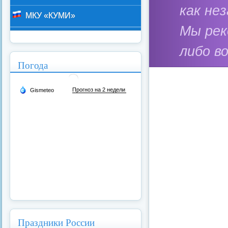
как не
МКУ «КУМИ»
Мы ре
либо в
Погода
Праздники России