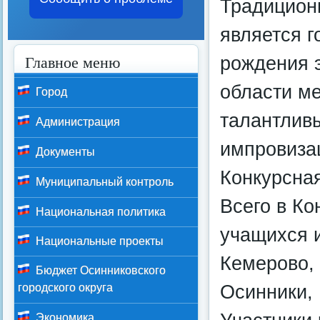
Традицион
является 
Главное меню
рождения э
области м
Город
талантливы
Администрация
импровиза
Документы
Конкурсна
Муниципальный контроль
Всего в Ко
Национальная политика
учащихся и
Национальные проекты
Кемерово, 
Бюджет Осинниковского
Осинники, 
городского округа
Экономика