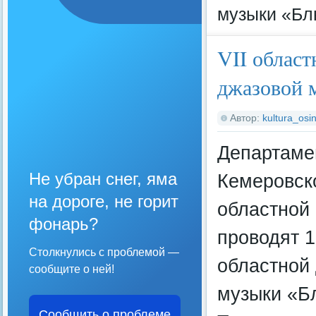
музыки «Бл
VII област
джазовой 
Автор:
kultura_osin
Департаме
Не убран снег, яма
Кемеровск
на дороге, не горит
областной 
фонарь?
проводят 1
Столкнулись с проблемой —
областной 
сообщите о ней!
музыки «Б
Сообщить о проблеме