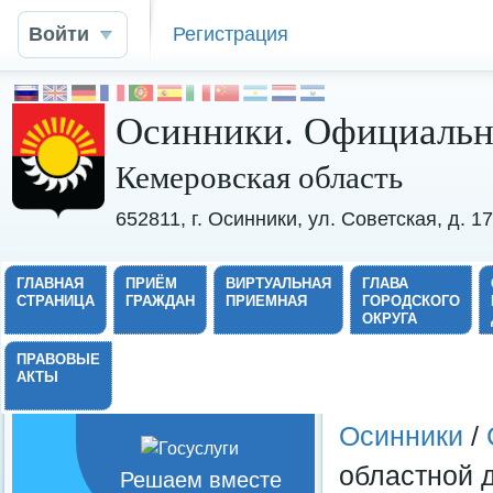
Войти
Регистрация
Осинники. Официальн
Кемеровская область
652811, г. Осинники, ул. Советская, д. 
ГЛАВНАЯ
ПРИЁМ
ВИРТУАЛЬНАЯ
ГЛАВА
СТРАНИЦА
ГРАЖДАН
ПРИЕМНАЯ
ГОРОДСКОГО
ОКРУГА
ПРАВОВЫЕ
АКТЫ
Осинники
/
областной 
Решаем вместе