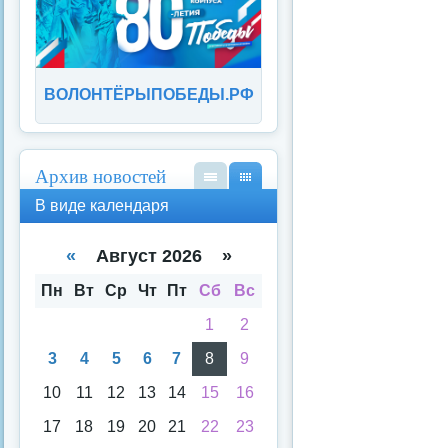
ВОЛОНТЁРЫПОБЕДЫ.РФ
Архив новостей
В
В
В виде календаря
вид
вид
е
е
спи
кал
«
Август 2026 »
ска
енд
аря
Пн
Вт
Ср
Чт
Пт
Сб
Вс
1
2
3
4
5
6
7
8
9
10
11
12
13
14
15
16
17
18
19
20
21
22
23