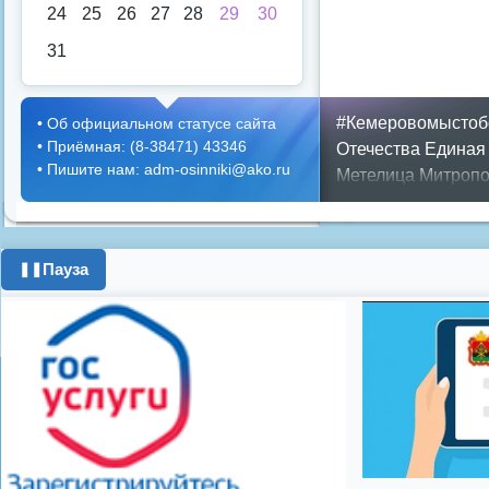
24
25
26
27
28
29
30
31
#Кемеровомыстоб
•
Об официальном статусе сайта
•
Приёмная: (8-38471) 43346
Отечества
Единая
•
Пишите нам: adm-osinniki@ako.ru
Метелица
Митропо
Днем ЖКХ
Полож
Противопожарная 
день города
ипоте
Пауза
❚❚
поздравления с 8 
цифровое телеви
Показать все теги