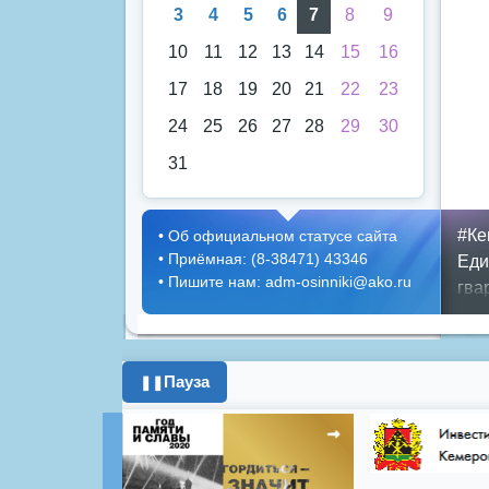
3
4
5
6
7
8
9
10
11
12
13
14
15
16
17
18
19
20
21
22
23
24
25
26
27
28
29
30
31
#Ке
•
Об официальном статусе сайта
•
Приёмная: (8-38471) 43346
Еди
•
Пишите нам: adm-osinniki@ako.ru
гва
деп
гор
слу
Пауза
❚❚
Пок