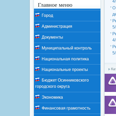
4
Главное меню
О
д
Город
Р
Администрация
5
Р
Документы
4
Р
Муниципальный контроль
5
Национальная политика
Ка
Национальные проекты
Бюджет Осинниковского
городского округа
Экономика
Финансовая грамотность