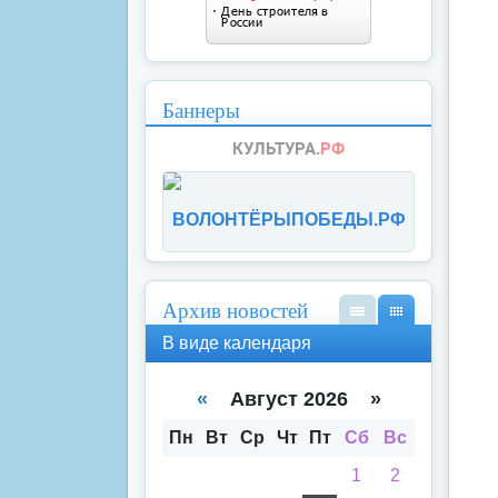
Баннеры
ВОЛОНТЁРЫПОБЕДЫ.РФ
Архив новостей
В
В
В виде календаря
вид
вид
е
е
спи
кал
«
Август 2026 »
ска
енд
аря
Пн
Вт
Ср
Чт
Пт
Сб
Вс
1
2