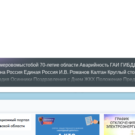
меровомыстобой
70-летие области
Аварийность
ГАИ
ГИБД
на Россия
Единая Россия
И.В. Романов
Калтан
Круглый сто
рдия
Осинники
Поздравления с Днем ЖКХ
Положение
Пред
утатов
Приём граждан
Противопожарная безопасность
Рег
од
день города
ипотека
история
кадастровый центр
межево
жба
федеральная целевая программа
цифровое телевиден
азать все теги