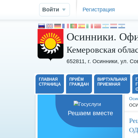
Войти
Регистрация
Осинники. Офи
Кемеровская обла
652811, г. Осинники, ул. С
ГЛАВНАЯ
ПРИЁМ
ВИРТУАЛЬНАЯ
СТРАНИЦА
ГРАЖДАН
ПРИЕМНАЯ
Оси
ОСИ
Решаем вместе
Ре
ОД