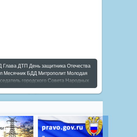
Д
Глава
ДТП
День защитника Отечества
л
Месячник БДД
Митрополит
Молодая
седатель городского Совета Народных
ламент
Романов
Торбоковские чтения
й план
мороз
новый год
опрос
полигон
ие
школьники
энергетика