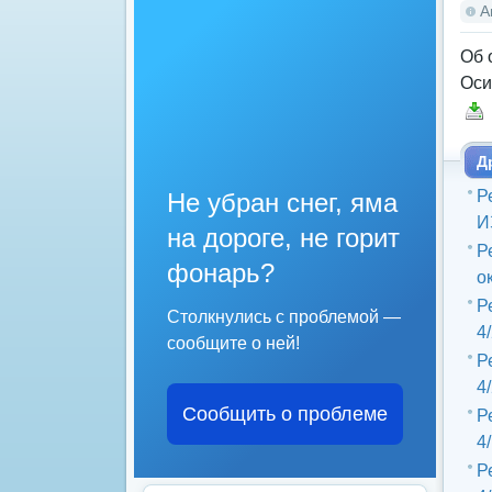
А
Об 
Оси
Д
Р
Не убран снег, яма
И
на дороге, не горит
Р
фонарь?
о
Р
Столкнулись с проблемой —
4
сообщите о ней!
Р
4
Сообщить о проблеме
Р
4
Р