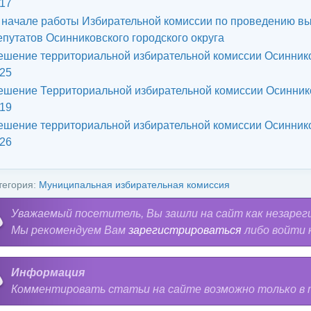
/17
 начале работы Избирательной комиссии по проведению в
епутатов Осинниковского городского округа
ешение территориальной избирательной комиссии Осинников
/25
ешение Территориальной избирательной комиссии Осинников
/19
ешение территориальной избирательной комиссии Осинников
/26
тегория:
Муниципальная избирательная комиссия
Уважаемый посетитель, Вы зашли на сайт как незарег
Мы рекомендуем Вам
зарегистрироваться
либо войти 
Информация
Комментировать статьи на сайте возможно только в