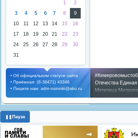
1
2
3
4
5
6
7
8
9
10
11
12
13
14
15
16
17
18
19
20
21
22
23
24
25
26
27
28
29
30
31
#Кемеровомыстоб
•
Об официальном статусе сайта
•
Приёмная: (8-38471) 43346
Отечества
Единая
•
Пишите нам: adm-osinniki@ako.ru
Метелица
Митропо
Днем ЖКХ
Полож
Противопожарная 
день города
ипоте
Пауза
❚❚
поздравления с 8 
цифровое телеви
Показать все теги