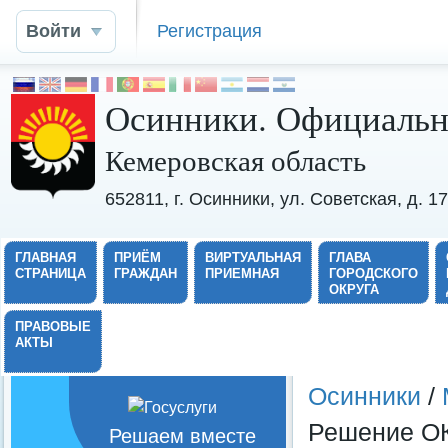
Войти
Регистрация
Осинники. Официальн
Кемеровская область
652811, г. Осинники, ул. Советская, д. 
ГЛАВНАЯ
ПРИЁМ
ВИРТУАЛЬНАЯ
ГЛАВА
СТРАНИЦА
ГРАЖДАН
ПРИЕМНАЯ
ГОРОДСКОГО
ОКРУГА
ПРАВОВЫЕ
АКТЫ
Осинники
/
Решение 
Решаем вместе