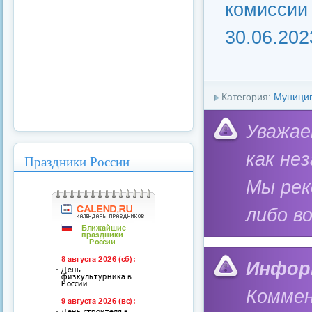
комиссии 
30.06.202
Категория:
Муницип
Уважае
как не
Праздники России
Мы ре
либо в
Инфор
Коммен