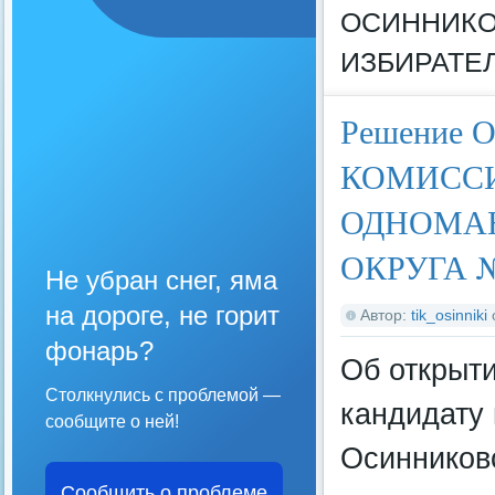
ОСИННИКО
ИЗБИРАТЕЛ
Решение
КОМИСС
ОДНОМАН
ОКРУГА №9
Не убран снег, яма
на дороге, не горит
Автор:
tik_osinniki
фонарь?
Об открыти
Столкнулись с проблемой —
кандидату 
сообщите о ней!
Осинниковс
Сообщить о проблеме