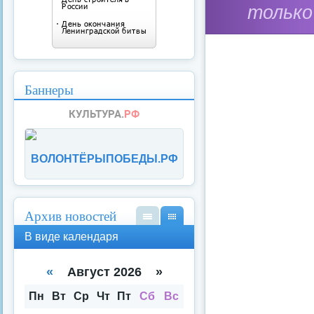
только
Баннеры
ВОЛОНТЁРЫПОБЕДЫ.РФ
Архив новостей
В
В
В виде календаря
вид
вид
е
е
спи
кал
«
Август 2026 »
ска
енд
аря
Пн
Вт
Ср
Чт
Пт
Сб
Вс