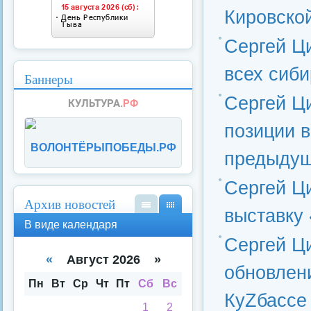
Кировско
Сергей Ц
всех сиби
Баннеры
Сергей Ц
позиции в
ВОЛОНТЁРЫПОБЕДЫ.РФ
предыдущ
Сергей Ц
Архив новостей
выставку 
В
В
В виде календаря
вид
вид
Сергей Ц
е
е
спи
кал
«
Август 2026 »
обновлен
ска
енд
аря
Пн
Вт
Ср
Чт
Пт
Сб
Вс
КуZбассе
1
2