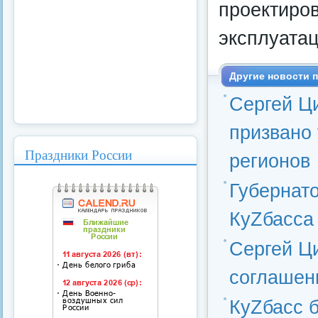
проектиров
эксплуатац
Другие новости п
Сергей Ц
призвано 
Праздники России
регионов
Губернат
КуZбасса
Сергей Ц
соглашен
КуZбасс б