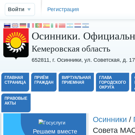
Войти
Регистрация
Осинники. Официальн
Кемеровская область
652811, г. Осинники, ул. Советская, д. 
ГЛАВНАЯ
ПРИЁМ
ВИРТУАЛЬНАЯ
ГЛАВА
СТРАНИЦА
ГРАЖДАН
ПРИЕМНАЯ
ГОРОДСКОГО
ОКРУГА
ПРАВОВЫЕ
АКТЫ
Осинники
/
Совета МАС
Решаем вместе