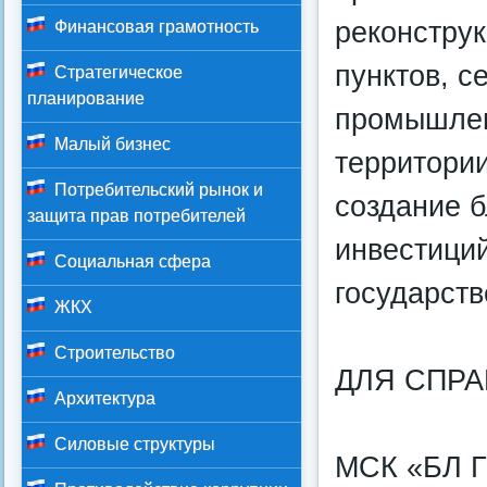
реконстру
Финансовая грамотность
пунктов, с
Стратегическое
планирование
промышлен
Малый бизнес
территори
Потребительский рынок и
создание 
защита прав потребителей
инвестиций
Социальная сфера
государств
ЖКХ
Строительство
ДЛЯ СПРА
Архитектура
Силовые структуры
МСК «БЛ Г