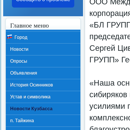
ООО Между
корпорац
«БЛ ГРУПП
Главное меню
председат
Город
Сергей Ци
Новости
ГРУПП» Ге
Опросы
Объявления
«Наша осн
История Осинников
сибиряков
Устав и символика
усилиями п
Новости Кузбасса
комплексн
п. Тайжина
благоустр