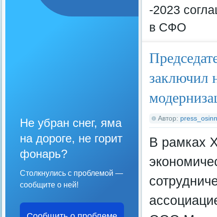
-2023 согл
в СФО
Председат
заключил 
модерниза
Автор:
press_osinn
Не убран снег, яма
на дороге, не горит
В рамках 
фонарь?
экономиче
Столкнулись с проблемой —
сотруднич
сообщите о ней!
ассоциаци
Сообщить о проблеме