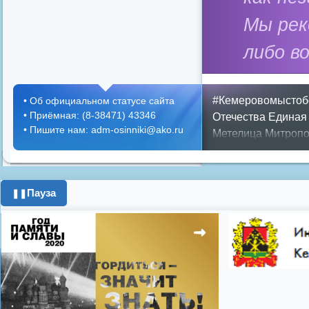
Мы ре
либо в
#Кемеровомыстоб
•
Об официальном статусе сайта
•
Приёмная: (8-38471) 43346
Отечества
Единая
•
Пишите нам: adm-osinniki@ako.ru
Метелица
Митропо
Днем ЖКХ
Полож
Противопожарная 
день города
ипоте
Пауза
❚❚
поздравления с 8 
цифровое телеви
Показать все теги