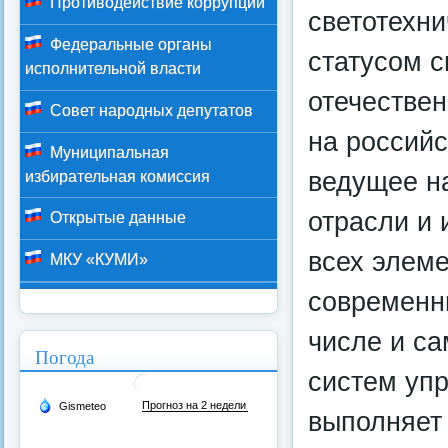
Противодействие коррупции
светотехни
Федеральные органы
статусом 
исполнительной власти
отечествен
Совет народных депутатов
на российс
Муниципальная
ведущее на
избирательная комиссия
отрасли и
Открытые данные
всех элем
МКУ «КУМИ»
современн
числе и са
Погода
систем уп
выполняет