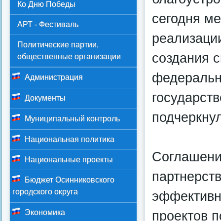
Ко Дню Победы
сегодня м
АРТ - Фестиваль
реализаци
Политические партии,
создания 
общественные организации
федеральн
Администрация
государств
Документы
подчеркну
Муниципальный контроль
Национальная политика
Соглашени
Национальные проекты
партнерств
Бюджет Осинниковского
городского округа
эффективн
Экономика
проектов п