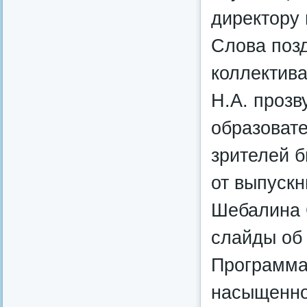
директору
Слова позд
коллектив
Н.А. прозв
образоват
зрителей 
от выпуск
Шебалина 
слайды об 
Программа
насыщенно