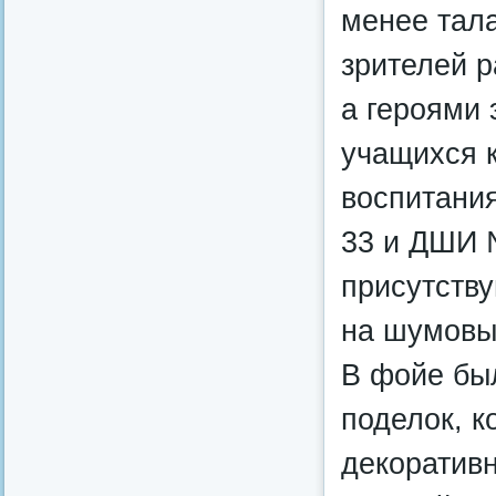
менее тала
зрителей р
а героями 
учащихся к
воспитани
33 и ДШИ 
присутств
на шумовы
В фойе был
поделок, к
декоративн