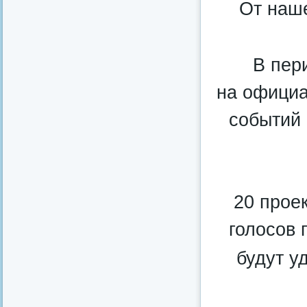
От наш
В пер
на официа
событий
20 прое
голосов 
будут у