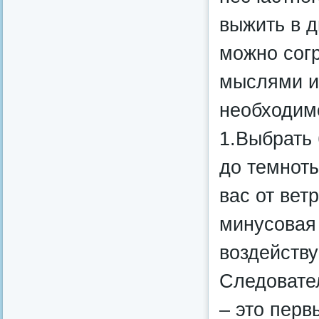
выжить в д
можно согр
мыслями и,
необходим
1.Выбрать 
до темноты
вас от вет
минусовая 
воздейству
Следовате
– это перв