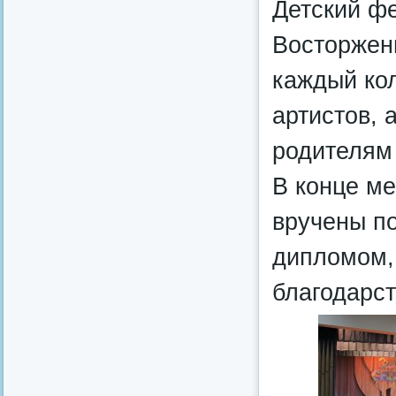
Детский фе
Восторжен
каждый ко
артистов, 
родителям 
В конце м
вручены п
дипломом, 
благодарс