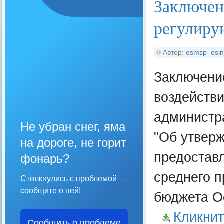
Заключен
регулиру
Автор:
osmsp_osin
Заключени
воздейств
администра
Не убран снег, яма
"Об утвер
на дороге, не горит
предостав
фонарь?
среднего п
Столкнулись с проблемой —
сообщите о ней!
бюджета Ос
Кликнит
Сообщить о проблеме