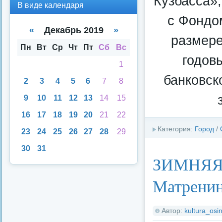
Кузбасса»
В
В
В виде календаря
вид
вид
с Фондо
е
е
спи
кал
«
Декабрь 2019
»
ска
енд
размере
аря
Пн
Вт
Ср
Чт
Пт
Сб
Вс
годов
1
банковск
2
3
4
5
6
7
8
9
10
11
12
13
14
15
16
17
18
19
20
21
22
Категория:
Город
/
23
24
25
26
27
28
29
30
31
ЗИМНЯЯ 
Матрени
Автор:
kultura_osin