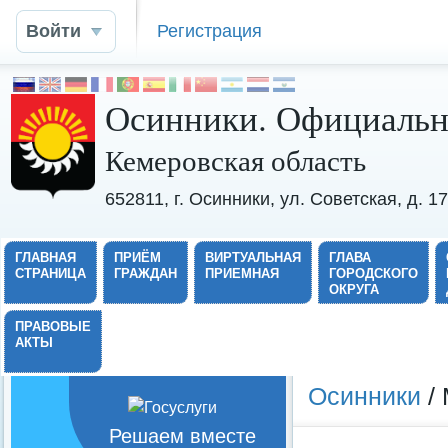
Войти
Регистрация
Осинники. Официальн
Кемеровская область
652811, г. Осинники, ул. Советская, д. 
ГЛАВНАЯ
ПРИЁМ
ВИРТУАЛЬНАЯ
ГЛАВА
СТРАНИЦА
ГРАЖДАН
ПРИЕМНАЯ
ГОРОДСКОГО
ОКРУГА
ПРАВОВЫЕ
АКТЫ
Осинники
/ 
Решаем вместе