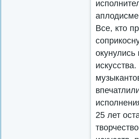
исполнител
аплодисме
Все, кто п
соприкосн
окунулись
искусства
музыканто
впечатлил
исполнени
25 лет ост
творчество