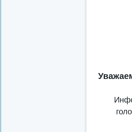
Уважае
Инфо
гол