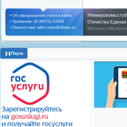
#Кемеровомыстоб
•
Об официальном статусе сайта
•
Приёмная: (8-38471) 43346
Отечества
Единая
•
Пишите нам: adm-osinniki@ako.ru
Метелица
Митропо
Днем ЖКХ
Полож
Противопожарная 
день города
ипоте
Пауза
❚❚
поздравления с 8 
цифровое телеви
Показать все теги