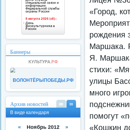
«Город, к
Мероприят
рождения з
Маршака. Р
Баннеры
Я. Маршак
стихи: «Мя
улицы Басс
ВОЛОНТЁРЫПОБЕДЫ.РФ
много игро
подснежник
Архив новостей
В
В
В виде календаря
помогут «п
вид
вид
е
е
«Кошкин до
спи
кал
«
Ноябрь 2012
»