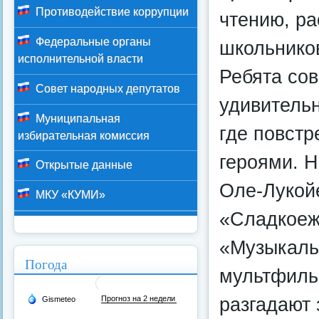
Противодействие коррупции
чтению, р
Федеральные органы
школьнико
исполнительной власти
Ребята со
Совет народных депутатов
удивитель
Муниципальная
где повст
избирательная комиссия
героями. Н
Открытые данные
Оле-Лукой
МКУ «КУМИ»
«Сладкоежк
«Музыкаль
Погода
мультфиль
разгадают 