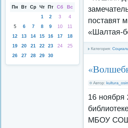
ска
енд
аря
Пн
Вт
Ср
Чт
Пт
Сб
Вс
замечатель
1
2
3
4
поставят м
5
6
7
8
9
10
11
«Шалтая-б
12
13
14
15
16
17
18
19
20
21
22
23
24
25
Категория:
Социал
26
27
28
29
30
«Волшебн
Автор:
kultura_osin
16 ноября 
библиотек
МБОУ СОШ 