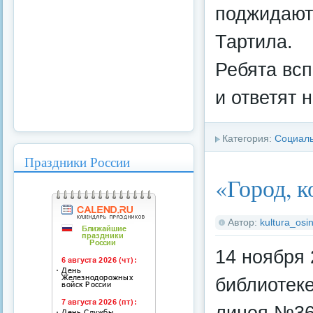
поджидают
Тартила.
Ребята всп
и ответят 
Категория:
Социал
Праздники России
«Город, 
Автор:
kultura_osin
14 ноября 
библиотек
лицея №36