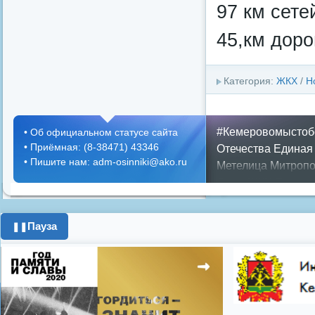
97 км сете
45,км доро
Категория:
ЖКХ
/
Н
#Кемеровомыстоб
•
Об официальном статусе сайта
•
Приёмная: (8-38471) 43346
Отечества
Единая
•
Пишите нам: adm-osinniki@ako.ru
Метелица
Митропо
Днем ЖКХ
Полож
Противопожарная 
день города
ипоте
Пауза
❚❚
поздравления с 8 
цифровое телеви
Показать все теги