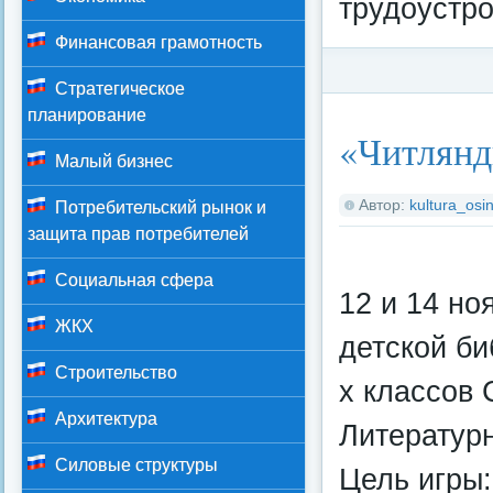
трудоустро
Финансовая грамотность
Стратегическое
планирование
Категория:
Федерал
«Читлянд
Малый бизнес
Автор:
kultura_osin
Потребительский рынок и
защита прав потребителей
Социальная сфера
12 и 14 но
ЖКХ
детской б
Строительство
х классов
Архитектура
Литератур
Силовые структуры
Цель игры: