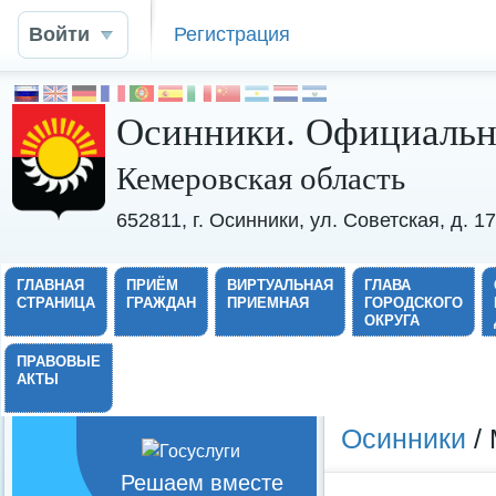
Войти
Регистрация
Осинники. Официальн
Кемеровская область
652811, г. Осинники, ул. Советская, д. 
ГЛАВНАЯ
ПРИЁМ
ВИРТУАЛЬНАЯ
ГЛАВА
СТРАНИЦА
ГРАЖДАН
ПРИЕМНАЯ
ГОРОДСКОГО
ОКРУГА
ПРАВОВЫЕ
АКТЫ
Осинники
/ 
Решаем вместе