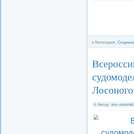
Категория:
Социал
Всеросси
судомоде
Лосоного
Автор:
imc-osinnik