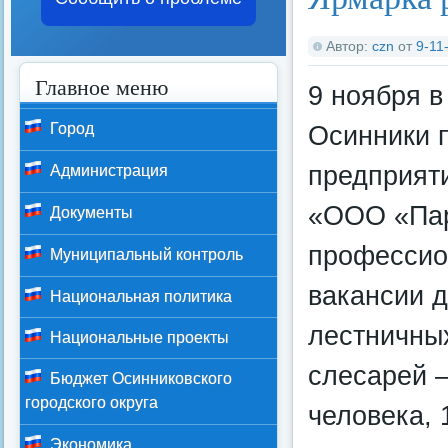
Автор:
czn
от
9-11
Главное меню
9 ноября в
Осинники 
Город
предприят
Администрация
«ООО «Пар
Документы
профессио
Муниципальный контроль
вакансии 
Национальная политика
лестничных
Национальные проекты
слесарей –
Бюджет Осинниковского
городского округа
человека, 
Экономика