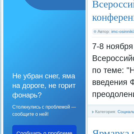
Всеросси
конферен
Автор:
imc-osinnik
7-8 ноябр
Всероссий
по теме: 
Не убран снег, яма
введения Ф
на дороге, не горит
преодолен
фонарь?
Столкнулись с проблемой —
Категория:
Социал
сообщите о ней!
Ярмарка 
Сообщить о проблеме