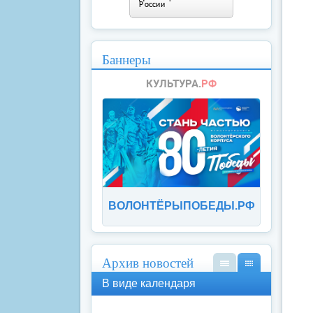
Баннеры
ВОЛОНТЁРЫПОБЕДЫ.РФ
Архив новостей
В
В
В виде календаря
вид
вид
е
е