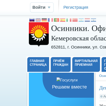
Войти
Регистрация
Осинники. Офи
Кемеровская обла
652811, г. Осинники, ул. С
ГЛАВНАЯ
ПРИЁМ
ВИРТУАЛЬНАЯ
СТРАНИЦА
ГРАЖДАН
ПРИЕМНАЯ
Оси
Де
Решаем вместе
А