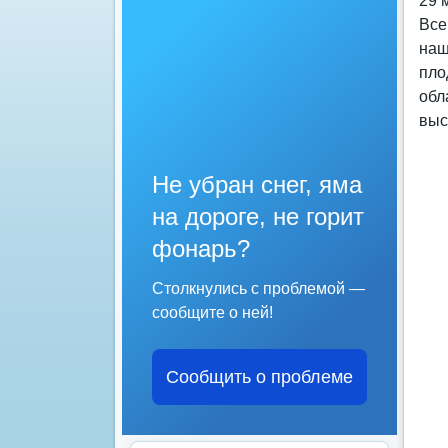
29 
Все
наш
пло
обл
выс
Не убран снег, яма
на дороге, не горит
фонарь?
Столкнулись с проблемой —
сообщите о ней!
Сообщить о проблеме