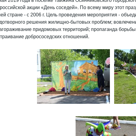
мая 2019 года в поселке Тайжина Осинниковского городског
российской акции «День соседей». По всему миру этот празд
ей стране - с 2006 г. Цель проведения мероприятия - объе
дотворного решения жилищно-бытовых проблем; вовлечение
агораживание придомовых территорий; пропаганда борьбы 
траивание добрососедских отношений.