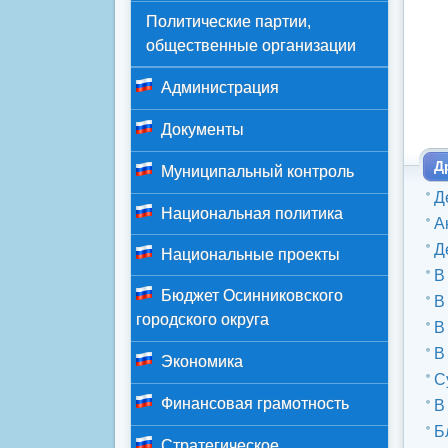
Политические партии,
общественные организации
Администрация
Документы
Д
Муниципальный контроль
Д
Национальная политика
А
Д
Национальные проекты
В
Бюджет Осинниковского
В
городского округа
В
В
Экономика
С
Финансовая грамотность
В
Б
Стратегическое