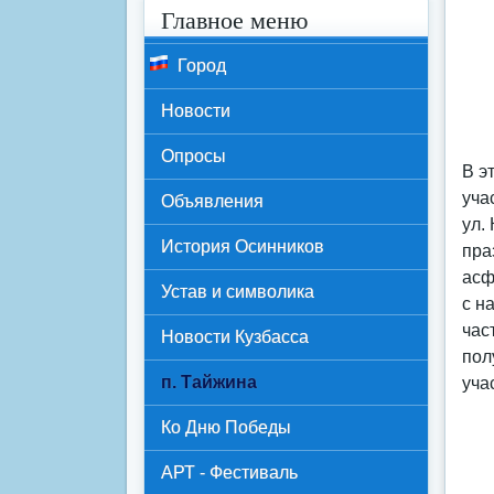
Главное меню
Город
Новости
Опросы
В э
уча
Объявления
ул.
История Осинников
пра
асф
Устав и символика
с н
час
Новости Кузбасса
пол
п. Тайжина
уча
Ко Дню Победы
АРТ - Фестиваль