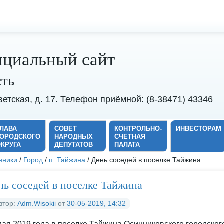
циальный сайт
сть
оветская, д. 17. Телефон приёмной: (8-38471) 43346
ГЛАВА
СОВЕТ
КОНТРОЛЬНО-
ИНВЕСТОРАМ
ГОРОДСКОГО
НАРОДНЫХ
СЧЕТНАЯ
ОКРУГА
ДЕПУТАТОВ
ПАЛАТА
нники
/
Город
/
п. Тайжина
/ День соседей в поселке Тайжина
нь соседей в поселке Тайжина
втор:
Adm.Wisokii
от
30-05-2019, 14:32