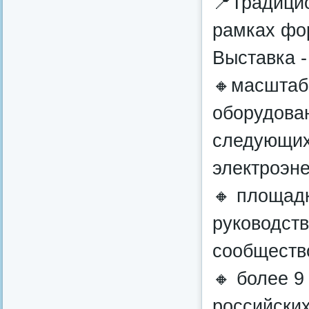
📍Традици
рамках фо
Выставка -
🔸масштаб
оборудова
следующих 
электроэне
🔸 площад
руководст
сообществ
🔸 более 9
российских