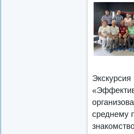
Экскурсия 
«Эффектив
организов
среднему п
знакомств