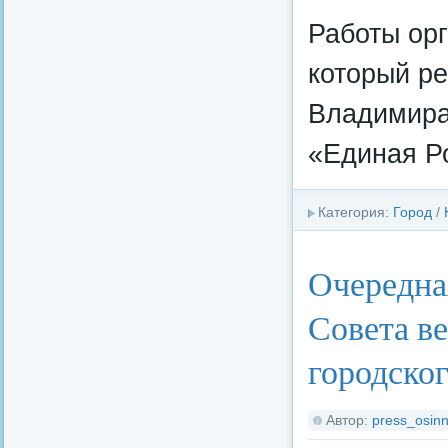
Работы ор
который р
Владимира
«Единая Р
Категория:
Город
/
Очередна
Совета в
городског
Автор:
press_osinn