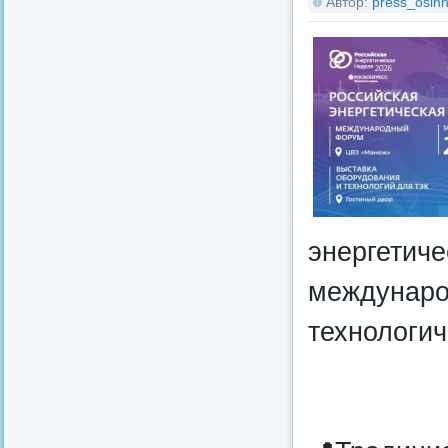
Автор:
press_osinn
энергетиче
междунаро
технологи