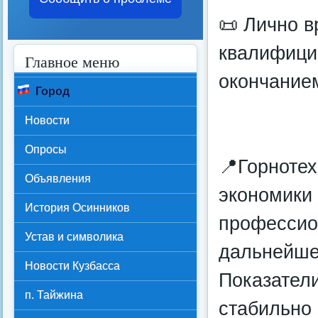
📜 Лично 
квалифици
Главное меню
окончание
Город
Новости
Опросы
📍Горноте
Объявления
экономики 
История Осинников
профессио
Устав и символика
дальнейше
Новости Кузбасса
Показатели
п. Тайжина
стабильно