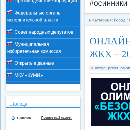
Противодействие коррупции
#осинники 
Федеральные органы
исполнительной власти
Категория:
Город
/
Совет народных депутатов
ОНЛАЙН
Муниципальная
ЖКХ – 2
избирательная комиссия
Открытые данные
Автор:
press_osinn
МКУ «КУМИ»
Погода