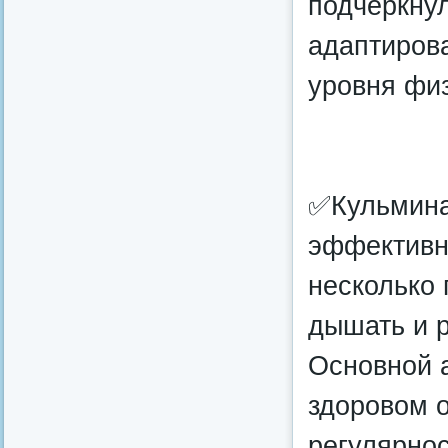
подчеркну
адаптиров
уровня физ
✅Кульмина
эффективн
несколько 
дышать и р
Основной а
здоровом о
регулярнос