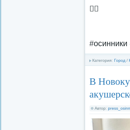
🏋‍♀️
#осинники 
Категория:
Город
/
В Новоку
акушерск
Автор:
press_osinn