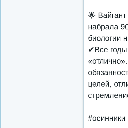
🌟 Вайгант
набрала 90
биологии н
✔Все годы 
«отлично».
обязаннос
целей, от
стремлени
#осинники 