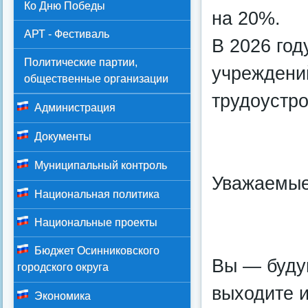
Ко Дню Победы
на 20%.
АРТ - Фестиваль
В 2026 год
Политические партии,
учреждени
общественные организации
трудоустро
Администрация
Документы
Муниципальный контроль
Уважаемые
Национальная политика
Национальные проекты
Бюджет Осинниковского
Вы — будущ
городского округа
выходите и
Экономика