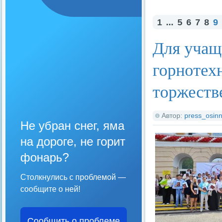
1
...
5
6
7
8
9
Для учащ
горнотех
торжеств
Автор:
press_osinn
Не убран снег, яма
на дороге, не горит
фонарь?
Столкнулись с проблемой —
сообщите о ней!
Сообщить о проблеме