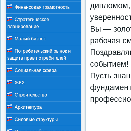
дипломом, 
Финансовая грамотность
уверенност
Стратегическое
планирование
Вы — золо
рабочая см
Малый бизнес
Поздравля
Потребительский рынок и
защита прав потребителей
событием!
Социальная сфера
Пусть знан
ЖКХ
фундамент
Строительство
профессио
Архитектура
Силовые структуры