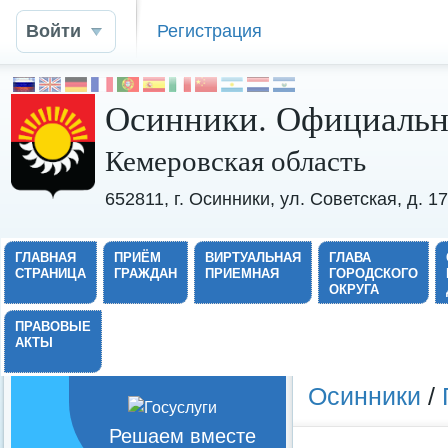
Войти
Регистрация
Осинники. Официальн
Кемеровская область
652811, г. Осинники, ул. Советская, д. 
ГЛАВНАЯ
ПРИЁМ
ВИРТУАЛЬНАЯ
ГЛАВА
СТРАНИЦА
ГРАЖДАН
ПРИЕМНАЯ
ГОРОДСКОГО
ОКРУГА
ПРАВОВЫЕ
АКТЫ
Осинники
/
Решаем вместе