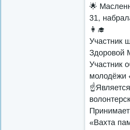
🌟 Маслен
31, набрал
👩‍🎓
Участник 
Здоровой 
Участник 
молодёжи 
☝Является
волонтерск
Принимает 
«Вахта па