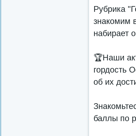
Рубрика "Г
знакомим в
набирает о
🏆Наши ак
гордость 
об их дост
Знакомьте
баллы по р