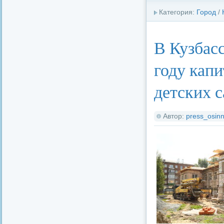
Категория:
Город
/
В Кузбас
году кап
детских с
Автор:
press_osinn