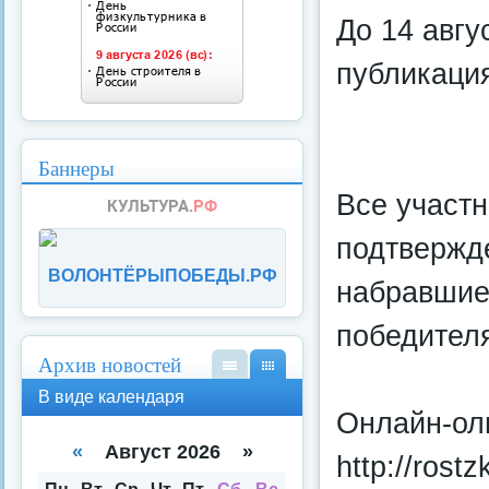
До 14 авгу
публикация
Баннеры
Все участ
подтвержд
ВОЛОНТЁРЫПОБЕДЫ.РФ
набравшие 
победител
Архив новостей
В
В
В виде календаря
вид
вид
Онлайн-ол
е
е
спи
кал
«
Август 2026 »
http://rost
ска
енд
аря