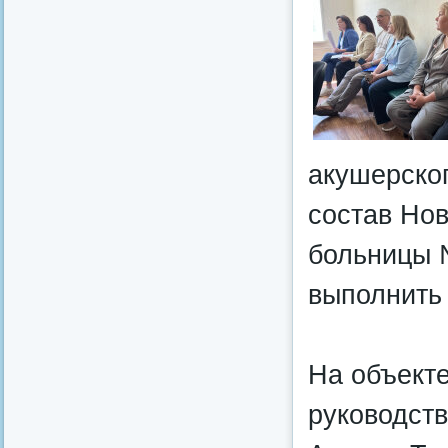
акушерског
состав Нов
больницы №
выполнить 
На объект
руководст