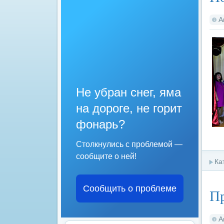
А
Не убран снег, яма
на дороге, не горит
фонарь?
Столкнулись с проблемой —
сообщите о ней!
Ка
Сообщить о проблеме
Пр
А