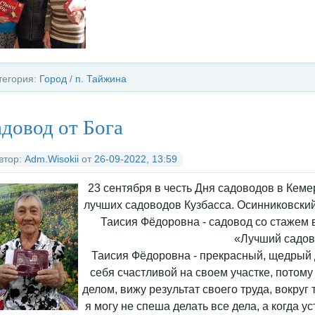
тегория:
Город
/
п. Тайжина
довод от Бога
втор:
Adm.Wisokii
от
26-09-2022, 13:59
23 сентября в честь Дня садоводов в Кем
лучших садоводов Кузбасса. Осинниковски
Таисия Фёдоровна - садовод со стажем в
«Лучший садов
Таисия Фёдоровна - прекрасный, щедрый 
себя счастливой на своем участке, потом
делом, вижу результат своего труда, вокруг 
я могу не спеша делать все дела, а когда у