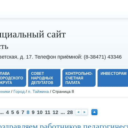
циальный сайт
сть
оветская, д. 17. Телефон приёмной: (8-38471) 43346
ГЛАВА
СОВЕТ
КОНТРОЛЬНО-
ИНВЕСТОРАМ
ГОРОДСКОГО
НАРОДНЫХ
СЧЕТНАЯ
ОКРУГА
ДЕПУТАТОВ
ПАЛАТА
нники
/
Город
/
п. Тайжина
/ Страница 8
...
4
5
6
7
8
9
10
11
12
...
28
На
Вп
На
здравляем работников педагогичес
за
ер
ве