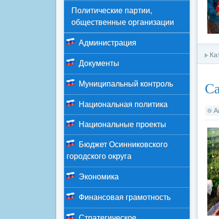
Политические партии,
общественные организации
Администрация
Ка
Документы
Са
Муниципальный контроль
Национальная политика
А
Национальные проекты
Бюджет Осинниковского
городского округа
Экономика
Финансовая грамотность
Стратегическое