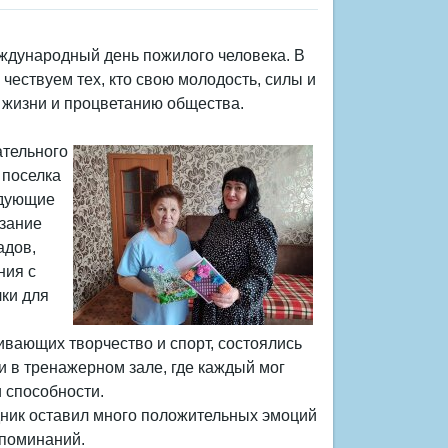
еждународный день пожилого человека. В
чествуем тех, кто свою молодость, силы и
 жизни и процветанию общества.
ательного
 поселка
едующие
азание
адов,
ния с
ки для
вающих творчество и спорт, состоялись
и в тренажерном зале, где каждый мог
 способности.
ик оставил много положительных эмоций
споминаний.