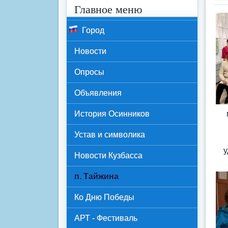
Главное меню
Город
Новости
Опросы
Объявления
История Осинников
Устав и символика
у
Новости Кузбасса
п. Тайжина
Ко Дню Победы
АРТ - Фестиваль