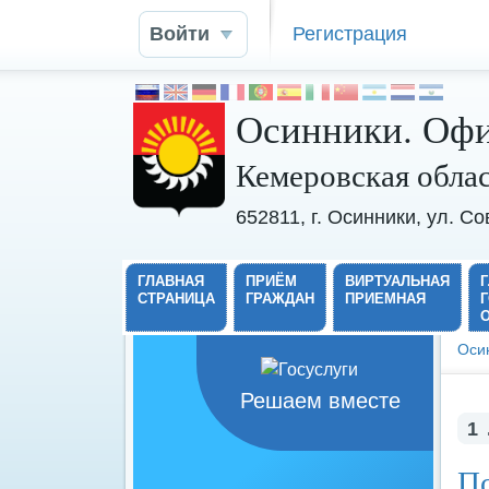
Войти
Регистрация
Осинники. Офи
Кемеровская обла
652811, г. Осинники, ул. С
ГЛАВНАЯ
ПРИЁМ
ВИРТУАЛЬНАЯ
СТРАНИЦА
ГРАЖДАН
ПРИЕМНАЯ
Оси
Решаем вместе
1
По