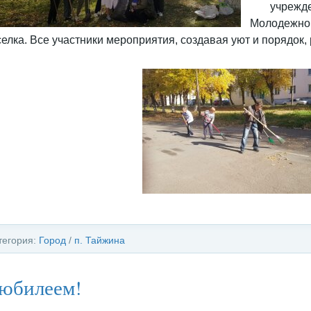
учрежде
Молодежног
елка. Все участники мероприятия, создавая уют и порядок,
тегория:
Город
/
п. Тайжина
 юбилеем!