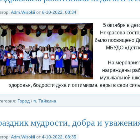
д
ед
рх
втор:
Adm.Wisokii
от
6-10-2022, 08:34
5 октября в де
Некрасова состо
было посвящено Дн
МБУДО «Детск
На мероприят
награждены раб
музыкальной шко
здоровья, бодрости духа и оптимизма, веры в свои сил
тегория:
Город
/
п. Тайжина
аздник мудрости, добра и уважени
втор:
Adm.Wisokii
от
4-10-2022, 08:35