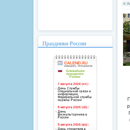
А
Праздники России
П
р