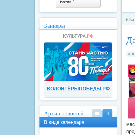
Ка
Баннеры
Д
А
ВОЛОНТЁРЫПОБЕДЫ.РФ
Архив новостей
В
В
В виде календаря
мес
вид
вид
е
е
про