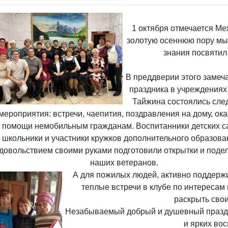
1 октября отмечается М
золотую осеннюю пору мы 
знания посвятил
В преддверии этого замеч
праздника в учреждениях
Тайжина состоялись сл
мероприятия: встречи, чаепития, поздравления на дому, ок
помощи немобильным гражданам. Воспитанники детских с
школьники и участники кружков дополнительного образова
довольствием своими руками подготовили открытки и подел
наших ветеранов.
А для пожилых людей, активно поддержи
теплые встречи в клубе по интересам 
раскрыть свои
Незабываемый добрый и душевный праздн
и ярких во