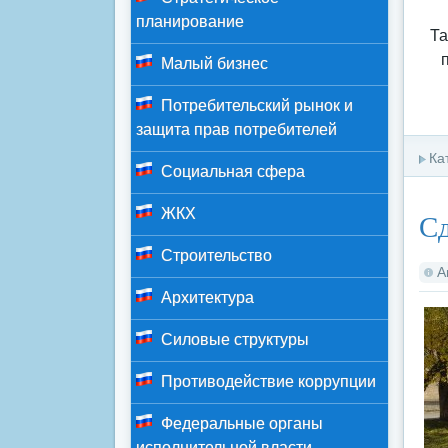
планирование
Та
Малый бизнес
Потребительский рынок и
защита прав потребителей
Ка
Социальная сфера
ЖКХ
Сд
Строительство
А
Архитектура
Силовые структуры
Противодействие коррупции
Федеральные органы
исполнительной власти