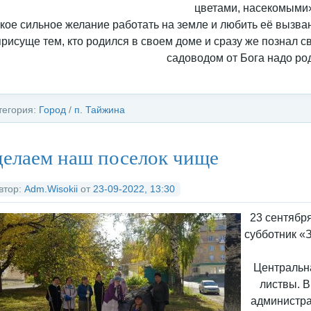
цветами, насекомыми
кое сильное желание работать на земле и любить её вызван
присуще тем, кто родился в своем доме и сразу же познал с
садоводом от Бога надо ро
тегория:
Город
/
п. Тайжина
елаем наш поселок чище
втор:
Adm.Wisokii
от
23-09-2022, 13:30
23 сентябр
субботник «
Центральна
листвы. В
администра