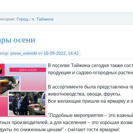
тегория:
Город
/
п. Тайжина
ары осени
втор:
press_osinniki
от
16-09-2022, 14:42
В поселке Тайжина сегодня также сос
продукции и садово-огородных расте
В ассортименте была представлена п
животноводства, овощи, фрукты.
Все желающие пришли на ярмарку и о
"Подобные мероприятия – это важны
тных производителей, а для населения – это хорошая возм
дукты по сниженным ценам!" - считают гости ярмарки!