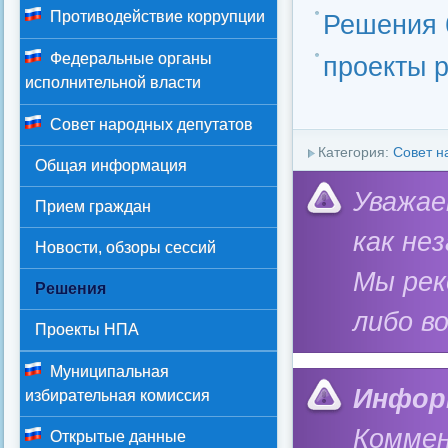
Противодействие коррупции
Решения 
Федеральные органы
проекты р
исполнительной власти
Совет народных депутатов
Категория:
Совет н
Общая информация
Уважае
Прием граждан
как не
Новости, обзоры сессий
Мы ре
Решения
либо в
Проекты НПА
Муниципальная
Инфор
избирательная комиссия
Коммен
Открытые данные