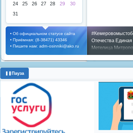
24
25
26
27
28
29
30
31
#Кемеровомыстоб
•
Об официальном статусе сайта
•
Приёмная: (8-38471) 43346
Отечества
Единая
•
Пишите нам: adm-osinniki@ako.ru
Метелица
Митропо
Днем ЖКХ
Полож
Противопожарная 
день города
ипоте
Пауза
❚❚
поздравления с 8 
цифровое телеви
Показать все теги