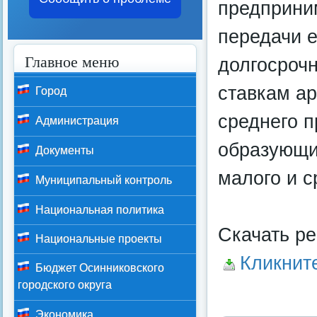
предприним
передачи е
Главное меню
долгосрочн
ставкам ар
Город
среднего п
Администрация
образующи
Документы
малого и с
Муниципальный контроль
Национальная политика
Скачать р
Национальные проекты
Кликнит
Бюджет Осинниковского
городского округа
Экономика