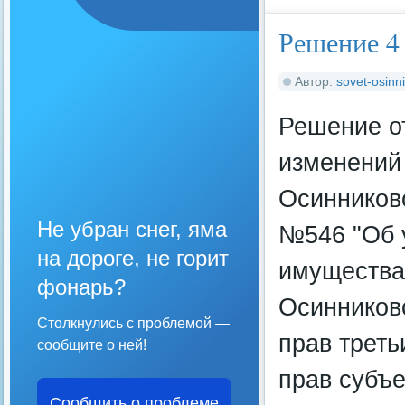
Решение 4 
Автор:
sovet-osinni
Решение о
изменений
Осинниковс
Не убран снег, яма
№546 "Об 
на дороге, не горит
имущества
фонарь?
Осинниковс
Столкнулись с проблемой —
прав трет
сообщите о ней!
прав субъе
Сообщить о проблеме