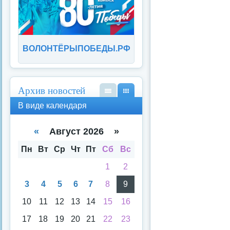
ВОЛОНТЁРЫПОБЕДЫ.РФ
Архив новостей
В
В
В виде календаря
вид
вид
е
е
спи
кал
«
Август 2026 »
ска
енд
аря
Пн
Вт
Ср
Чт
Пт
Сб
Вс
1
2
3
4
5
6
7
8
9
10
11
12
13
14
15
16
17
18
19
20
21
22
23