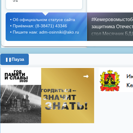
#Кемеровомыстоб
•
Об официальном статусе сайта
•
Приёмная: (8-38471) 43346
защитника Отечес
•
Пишите нам: adm-osinniki@ako.ru
стол
Месячник БД
ЖКХ
Положение
П
граждан
Противоп
город
день города
Пауза
❚❚
год
опрос
полигон
школьники
энерге
Показать все теги