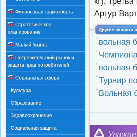
кг), треть
Артур Варта
Финансовая грамотность
Стратегическое
Другие новости п
планирование
вольная 
Малый бизнес
Чемпиона
Потребительский рынок и
защита прав потребителей
вольная 
Социальная сфера
Турнир п
Культура
Вольная 
Образование
Здравоохранение
Социальная защита
Категория:
Социал
Уважае