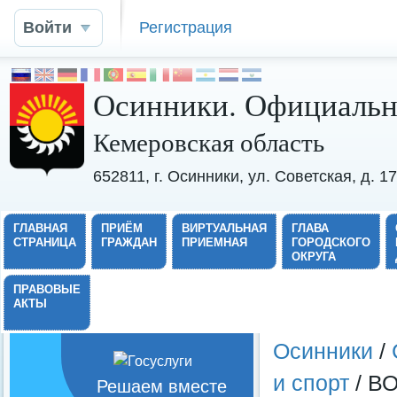
Войти
Регистрация
Осинники. Официальн
Кемеровская область
652811, г. Осинники, ул. Советская, д. 
ГЛАВНАЯ
ПРИЁМ
ВИРТУАЛЬНАЯ
ГЛАВА
СТРАНИЦА
ГРАЖДАН
ПРИЕМНАЯ
ГОРОДСКОГО
ОКРУГА
ПРАВОВЫЕ
АКТЫ
Осинники
/
и спорт
/ В
Решаем вместе