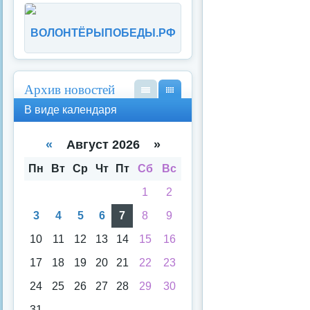
ВОЛОНТЁРЫПОБЕДЫ.РФ
Архив новостей
В
В
В виде календаря
вид
вид
е
е
спи
кал
«
Август 2026 »
ска
енд
аря
Пн
Вт
Ср
Чт
Пт
Сб
Вс
1
2
3
4
5
6
7
8
9
10
11
12
13
14
15
16
17
18
19
20
21
22
23
24
25
26
27
28
29
30
31