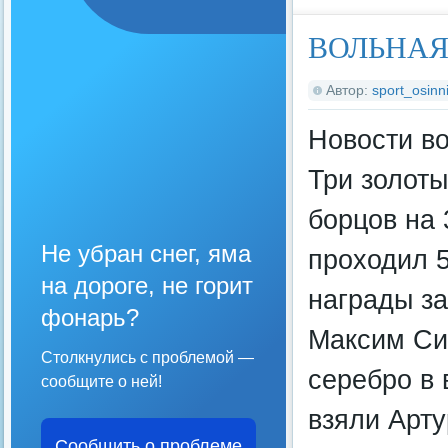
ВОЛЬНАЯ
Автор:
sport_osinni
Новости в
Три золоты
борцов на 
Не убран снег, яма
проходил 5
на дороге, не горит
награды за
фонарь?
Максим Сид
Столкнулись с проблемой —
серебро в 
сообщите о ней!
взяли Арту
Сообщить о проблеме