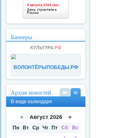
Баннеры
ВОЛОНТЁРЫПОБЕДЫ.РФ
Архив новостей
В
В
В виде календаря
вид
вид
е
е
спи
кал
«
Август 2026 »
ска
енд
аря
Пн
Вт
Ср
Чт
Пт
Сб
Вс