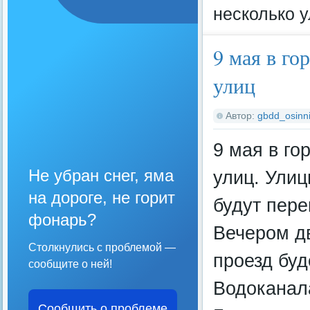
несколько 
9 мая в го
улиц
Автор:
gbdd_osinni
9 мая в го
Не убран снег, яма
улиц. Улиц
на дороге, не горит
будут пере
фонарь?
Вечером д
Столкнулись с проблемой —
проезд буд
сообщите о ней!
Водоканала
Сообщить о проблеме