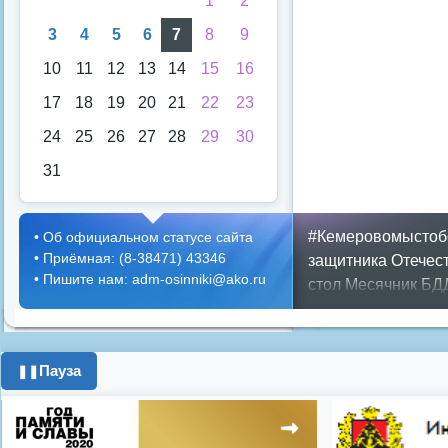
1
2
3
4
5
6
7
8
9
10
11
12
13
14
15
16
17
18
19
20
21
22
23
24
25
26
27
28
29
30
31
#Кемеровомыстоб
•
Об официальном статусе сайта
•
Приёмная: (8-38471) 43346
защитника Отечес
•
Пишите нам: adm-osinniki@ako.ru
стол
Месячник БД
ЖКХ
Положение
П
граждан
Противоп
город
день города
Пауза
❚❚
год
опрос
полигон
школьники
энерге
Показать все теги