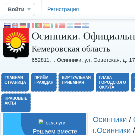
Войти
Регистрация
Осинники. Официальн
Кемеровская область
652811, г. Осинники, ул. Советская, д. 
ГЛАВНАЯ
ПРИЁМ
ВИРТУАЛЬНАЯ
ГЛАВА
СТРАНИЦА
ГРАЖДАН
ПРИЕМНАЯ
ГОРОДСКОГО
ОКРУГА
ПРАВОВЫЕ
АКТЫ
Осинники
/
г.Осинники
/
Решаем вместе