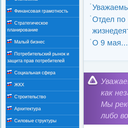
Уважаемые
Финансовая грамотность
Отдел по
Стратегическое
жизнедея
планирование
О 9 мая...
Малый бизнес
Потребительский рынок и
защита прав потребителей
Социальная сфера
Категория:
Силовые
Уважае
ЖКХ
как не
Строительство
Мы ре
Архитектура
либо в
Силовые структуры