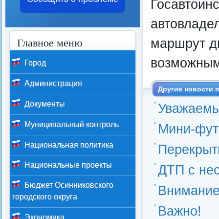
Госавтоинс
автовладе
Главное меню
маршрут д
возможным
Город
Администрация
Другие новости п
Документы
Уважаемы
Муниципальный контроль
Мини-фут
Национальная политика
Перекрыт
Национальные проекты
ДТП с не
Бюджет Осинниковского
Внимание!
городского округа
Важно!
Экономика