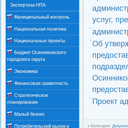
Экспертиза НПА
админист
Муниципальный контроль
услуг, пр
Национальная политика
админист
Национальные проекты
Об утвер
Бюджет Осинниковского
предоста
городского округа
подразде
Экономика
Осинников
Финансовая грамотность
предоста
Стратегическое
Проект а
планирование
Малый бизнес
Категория:
Докуме
Потребительский рынок и