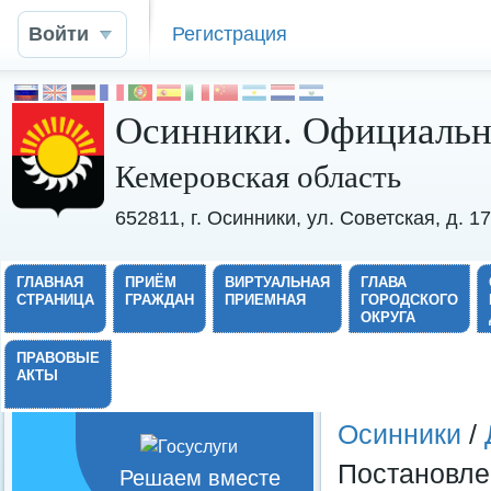
Войти
Регистрация
Осинники. Официальн
Кемеровская область
652811, г. Осинники, ул. Советская, д. 
ГЛАВНАЯ
ПРИЁМ
ВИРТУАЛЬНАЯ
ГЛАВА
СТРАНИЦА
ГРАЖДАН
ПРИЕМНАЯ
ГОРОДСКОГО
ОКРУГА
ПРАВОВЫЕ
АКТЫ
Осинники
/
Постановлен
Решаем вместе