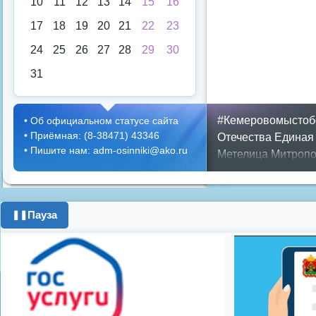
10
11
12
13
14
15
16
17
18
19
20
21
22
23
24
25
26
27
28
29
30
31
#Кемеровомыстоб
•
Об официальном статусе сайта
•
Приёмная: (8-38471) 43346
Отечества
Единая
•
Пишите нам: adm-osinniki@ako.ru
Метелица
Митропо
Днем ЖКХ
Полож
Противопожарная 
день города
ипоте
Пауза
❚❚
поздравления с 8 
цифровое телеви
Показать все теги