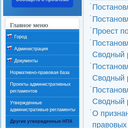
Постановл
Постановл
Главное меню
Проест п
Город
Постановл
Администрация
Сводный 
Документы
Постановл
Нормативно-правовая база
Сводный 
Проекты административных
Постановл
регламентов
Сводный 
Утвержденные
административые регламенты
О призна
Другие утвержденные НПА
правовых