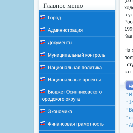
(со
Главное меню
ход
в у
Город
Рос
199
Администрация
Кав
Документы
На 
Муниципальный контроль
пол
- с
Национальная политика
за 
Национальные проекты
Д
Бюджет Осинниковского
И
городского округа
1
В
Экономика
н
Финансовая грамотность
А