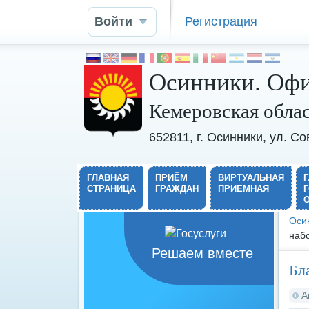
Войти
Регистрация
Осинники. Офи
Кемеровская обла
652811, г. Осинники, ул. С
ГЛАВНАЯ
ПРИЁМ
ВИРТУАЛЬНАЯ
СТРАНИЦА
ГРАЖДАН
ПРИЕМНАЯ
Оси
наб
Решаем вместе
Бл
А