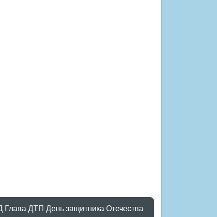
Д
Глава
ДТП
День защитника Отечества