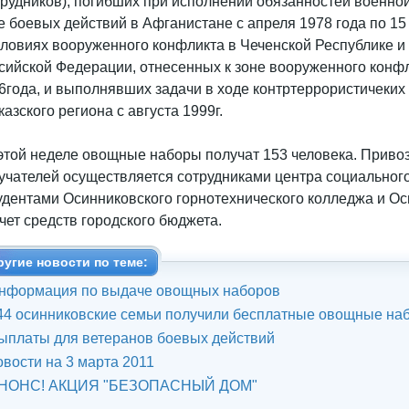
трудников), погибших при исполнении обязанностей военно
е боевых действий в Афганистане с апреля 1978 года по 1
словиях вооруженного конфликта в Чеченской Республике и
сийской Федерации, отнесенных к зоне вооруженного конфли
6года, и выполнявших задачи в ходе контртеррористичеких
казского региона с августа 1999г.
этой неделе овощные наборы получат 153 человека. Приво
учателей осуществляется сотрудниками центра социальног
тудентами Осинниковского горнотехнического колледжа и О
счет средств городского бюджета.
ругие новости по теме:
нформация по выдаче овощных наборов
44 осинниковские семьи получили бесплатные овощные наб
ыплаты для ветеранов боевых действий
овости на 3 марта 2011
НОНС! АКЦИЯ "БЕЗОПАСНЫЙ ДОМ"