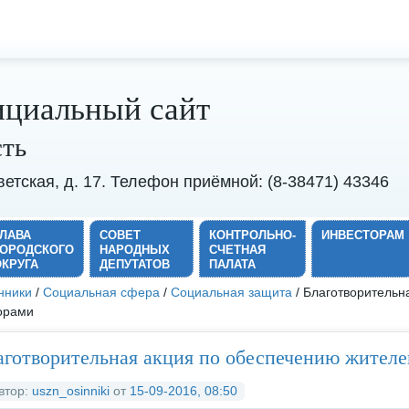
циальный сайт
сть
оветская, д. 17. Телефон приёмной: (8-38471) 43346
ГЛАВА
СОВЕТ
КОНТРОЛЬНО-
ИНВЕСТОРАМ
ГОРОДСКОГО
НАРОДНЫХ
СЧЕТНАЯ
ОКРУГА
ДЕПУТАТОВ
ПАЛАТА
нники
/
Социальная сфера
/
Социальная защита
/ Благотворительн
орами
аготворительная акция по обеспечению жител
втор:
uszn_osinniki
от
15-09-2016, 08:50