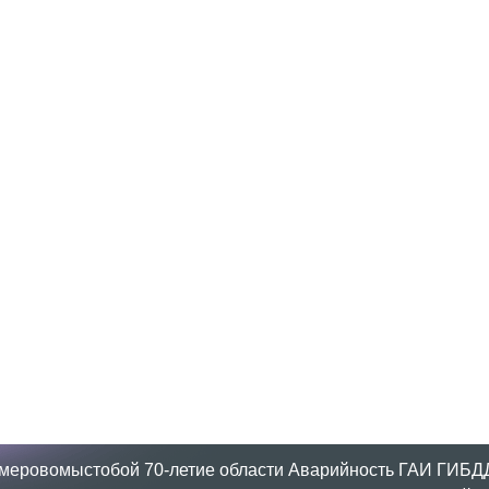
меровомыстобой
70-летие области
Аварийность
ГАИ
ГИБД