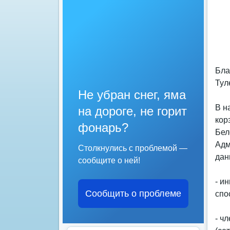
Бла
Тул
Не убран снег, яма
В н
на дороге, не горит
кор
фонарь?
Бел
Адм
Столкнулись с проблемой —
дан
сообщите о ней!
- и
Сообщить о проблеме
спо
- ч