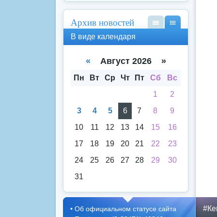
Архив новостей
В
В
В виде календаря
вид
вид
е
е
спи
кал
«
Август 2026 »
ска
енд
аря
Пн
Вт
Ср
Чт
Пт
Сб
Вс
1
2
3
4
5
6
7
8
9
10
11
12
13
14
15
16
17
18
19
20
21
22
23
24
25
26
27
28
29
30
31
#Ке
•
Об официальном статусе сайта