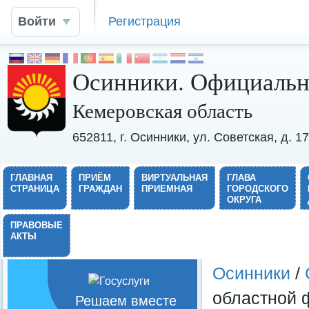
Войти
Регистрация
Осинники. Официальн
Кемеровская область
652811, г. Осинники, ул. Советская, д. 
ГЛАВНАЯ
ПРИЁМ
ВИРТУАЛЬНАЯ
ГЛАВА
СТРАНИЦА
ГРАЖДАН
ПРИЕМНАЯ
ГОРОДСКОГО
ОКРУГА
ПРАВОВЫЕ
АКТЫ
Осинники
/
областной 
Решаем вместе