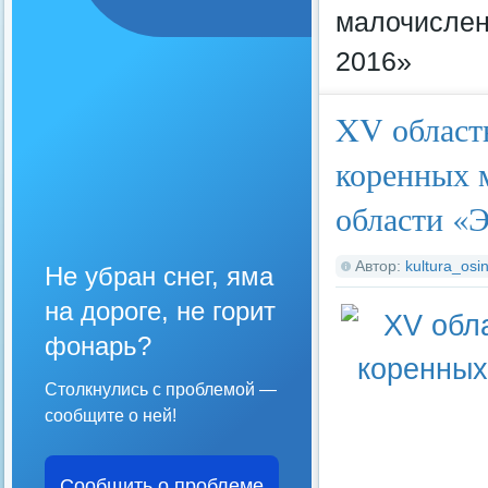
малочислен
2016»
XV областн
коренных 
области «
Автор:
kultura_osin
Не убран снег, яма
на дороге, не горит
фонарь?
Столкнулись с проблемой —
сообщите о ней!
Сообщить о проблеме