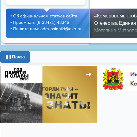
#Кемеровомыстоб
•
Об официальном статусе сайта
•
Приёмная: (8-38471) 43346
Отечества
Единая
•
Пишите нам: adm-osinniki@ako.ru
Метелица
Митропо
Днем ЖКХ
Полож
Противопожарная 
день города
ипоте
Пауза
❚❚
поздравления с 8 
цифровое телеви
Показать все теги