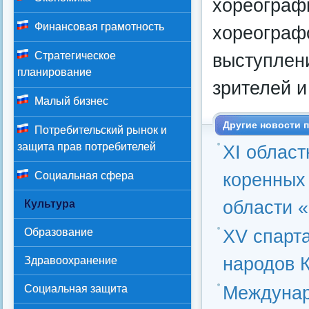
хореограф
Финансовая грамотность
хореограф
Стратегическое
выступлен
планирование
зрителей и
Малый бизнес
Другие новости п
Потребительский рынок и
защита прав потребителей
ХI област
коренных
Социальная сфера
области 
Культура
ХV спарт
Образование
народов 
Здравоохранение
Междунар
Социальная защита