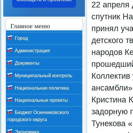
22 апреля 
спутник На
Главное меню
принял уч
Город
детского 
народов К
Администрация
прошедший
Документы
Коллектив
Муниципальный контроль
ансамбли»
Национальная политика
Кристина 
Национальные проекты
задорную п
Бюджет Осинниковского
городского округа
Тунекова 
Экономика