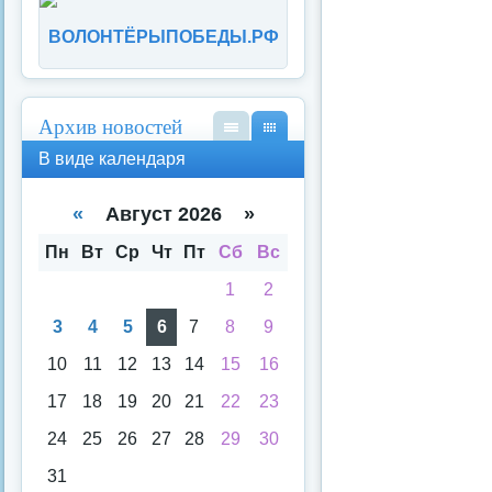
ВОЛОНТЁРЫПОБЕДЫ.РФ
Архив новостей
В
В
В виде календаря
вид
вид
е
е
спи
кал
«
Август 2026 »
ска
енд
аря
Пн
Вт
Ср
Чт
Пт
Сб
Вс
1
2
3
4
5
6
7
8
9
10
11
12
13
14
15
16
17
18
19
20
21
22
23
24
25
26
27
28
29
30
31