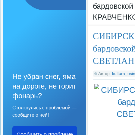
бардовско
КРАВЧЕНКО
СИБИРСКА
бардовск
СВЕТЛАНЫ
Автор:
kultura_osin
Не убран снег, яма
на дороге, не горит
фонарь?
Столкнулись с проблемой —
сообщите о ней!
Сообщить о проблеме