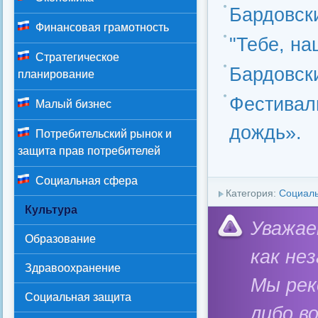
Бардовск
Финансовая грамотность
"Тебе, на
Стратегическое
Бардовск
планирование
Фестивал
Малый бизнес
дождь».
Потребительский рынок и
защита прав потребителей
Социальная сфера
Категория:
Социал
Культура
Уважае
Образование
как не
Здравоохранение
Мы ре
Социальная защита
либо в