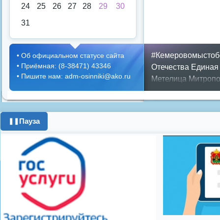
24
25
26
27
28
29
30
31
#Кемеровомыстоб
•
Об официальном статусе сайта
•
Приёмная: (8-38471) 43346
Отечества
Единая
•
Пишите нам: adm-osinniki@ako.ru
Метелица
Митропо
Днем ЖКХ
Полож
Противопожарная 
день города
ипоте
Пауза
❚❚
поздравления с 8 
цифровое телеви
Показать все теги