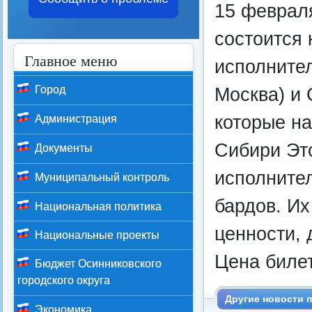
15 февраля
состоится 
Главное меню
исполнител
Город
Москва) и 
которые на
Администрация
Сибири Эт
Документы
исполните
Муниципальный контроль
бардов. Их
Национальная политика
ценности, 
Национальные проекты
Цена билет
Бюджет Осинниковского
городского округа
Другие новости п
Экономика