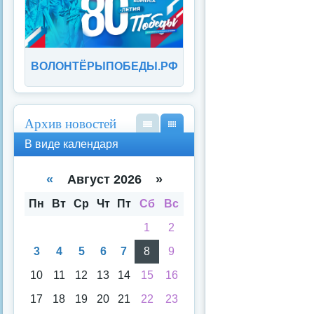
ВОЛОНТЁРЫПОБЕДЫ.РФ
Архив новостей
В
В
В виде календаря
вид
вид
е
е
спи
кал
«
Август 2026 »
ска
енд
аря
Пн
Вт
Ср
Чт
Пт
Сб
Вс
1
2
3
4
5
6
7
8
9
10
11
12
13
14
15
16
17
18
19
20
21
22
23