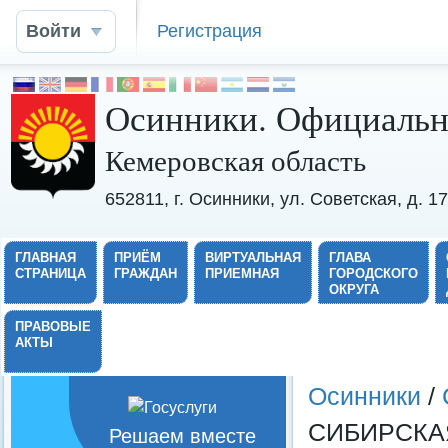
Войти
Регистрация
Осинники. Официальн
Кемеровская область
652811, г. Осинники, ул. Советская, д. 
ГЛАВНАЯ
ПРИЁМ
ВИРТУАЛЬНАЯ
ГЛАВА
СТРАНИЦА
ГРАЖДАН
ПРИЕМНАЯ
ГОРОДСКОГО
ОКРУГА
ПРАВОВЫЕ
АКТЫ
Осинники
/
СИБИРСКАЯ
Решаем вместе