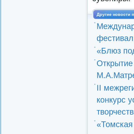
Другие новости п
Междунар
фестивал
«Блюз по
Открытие 
М.А.Матр
II межре
конкурс у
творчест
«Томская