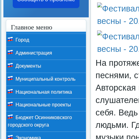
Главное меню
Город
Администрация
На протяж
Документы
песнями, с
Муниципальный контроль
Авторская 
Национальная политика
слушателей
Национальные проекты
себя. Ведь
Бюджет Осинниковского
людьми. Гд
городского округа
музыки пон
Экономика