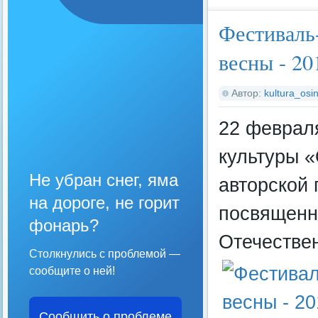
Фестиваль
весны - 20
Автор:
kultura_osin
22 февраля
культуры «
Не убран снег, яма
авторской 
на дороге, не горит
посвященн
фонарь?
Отечествен
Столкнулись с проблемой —
сообщите о ней!
Сообщить о проблеме