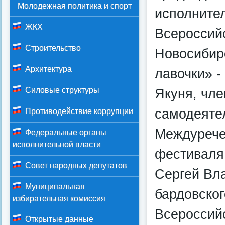
Молодежная политика и спорт
исполнител
ЖКХ
Всероссийс
Строительство
Новосибирс
Архитектура
лавочки» -
Силовые структуры
Якуня, чле
самодеяте
Противодействие коррупции
Междурече
Федеральные органы
исполнительной власти
фестиваля 
Совет народных депутатов
Сергей Вл
Муниципальная
бардовског
избирательная комиссия
Всероссийс
Открытые данные