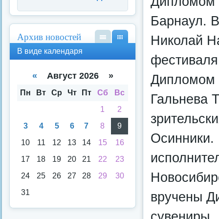
Дипломом I
Барнаул. 
Архив новостей
Николай На
В
В
В виде календаря
вид
вид
фестиваля,
е
е
спи
кал
«
Август 2026 »
Дипломом I
ска
енд
аря
Пн
Вт
Ср
Чт
Пт
Сб
Вс
Гальнева Т
1
2
зрительски
3
4
5
6
7
8
9
Осинники.
10
11
12
13
14
15
16
исполнител
17
18
19
20
21
22
23
Новосибир
24
25
26
27
28
29
30
31
вручены Д
сувениры.