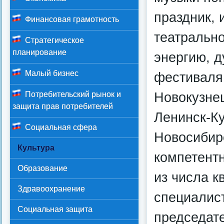
праздник, 
Финансовая грамотность
театральн
Стратегическое
планирование
энергию, 
Малый бизнес
фестиваля 
Новокузнец
Потребительский рынок и
защита прав потребителей
Ленинск-Ку
Социальная сфера
Новосибир
Культура
компетент
Образование
из числа 
Здравоохранение
специалист
Социальная защита
председате