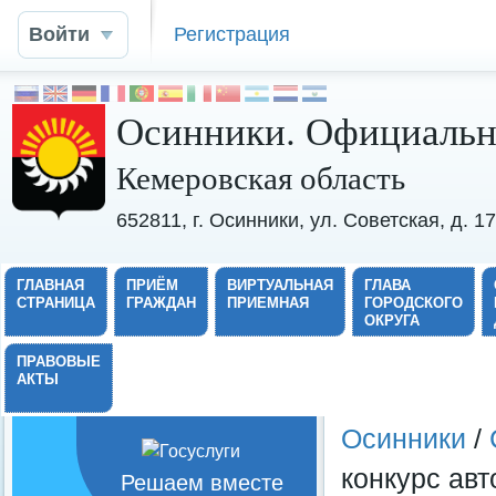
Войти
Регистрация
Осинники. Официальн
Кемеровская область
652811, г. Осинники, ул. Советская, д. 
ГЛАВНАЯ
ПРИЁМ
ВИРТУАЛЬНАЯ
ГЛАВА
СТРАНИЦА
ГРАЖДАН
ПРИЕМНАЯ
ГОРОДСКОГО
ОКРУГА
ПРАВОВЫЕ
АКТЫ
Осинники
/
конкурс авт
Решаем вместе