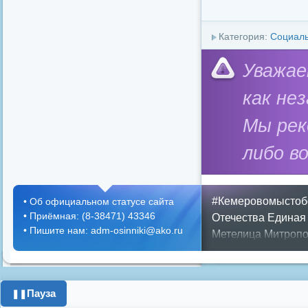
Категория:
Социал
Уважае
как не
Мы ре
либо в
#Кемеровомыстоб
•
Об официальном статусе сайта
•
Приёмная: (8-38471) 43346
Отечества
Единая
•
Пишите нам: adm-osinniki@ako.ru
Метелица
Митропо
Днем ЖКХ
Полож
Противопожарная 
день города
ипоте
Пауза
❚❚
поздравления с 8 