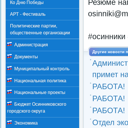
Резюме нап
Ко Дню Победы
osinniki@ma
АРТ - Фестиваль
Политические партии,
общественные организации
#осинники 
Администрация
Другие новости п
Документы
Администр
Муниципальный контроль
примет н
Национальная политика
РАБОТА!
Национальные проекты
РАБОТА!
Бюджет Осинниковского
РАБОТА!
городского округа
Отдел эко
Экономика