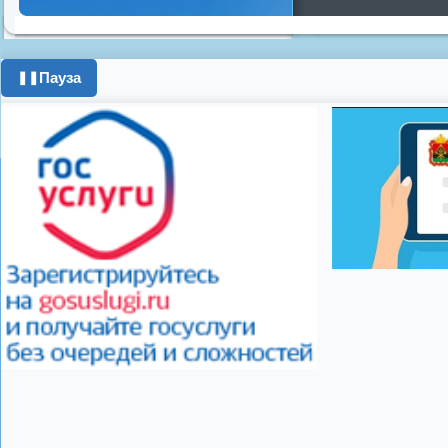
Днем ЖКХ
Полож
Противопожарная 
день города
ипоте
Пауза
❚❚
поздравления с 8 
цифровое телеви
Показать все теги