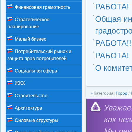
РАБОТА!
Финансовая грамотность
Общая ин
Стратегическое
планирование
градостр
Малый бизнес
РАБОТА!!
Потребительский рынок и
РАБОТА!
защита прав потребителей
О комите
Социальная сфера
ЖКХ
Категория:
Город
/
Строительство
Уважае
Архитектура
как не
Силовые структуры
Мы ре