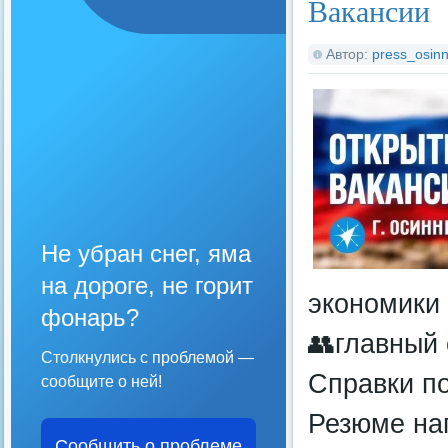
Вакансии
Автор:
press_osinn
Не убран снег, яма
на дороге, не горит
экономики
фонарь?
👥главный 
Столкнулись с проблемой —
Справки по
сообщите о ней!
Резюме нап
Сообщить о проблеме