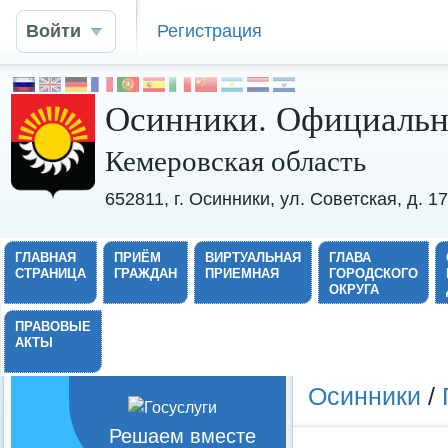
Войти
Регистрация
Осинники. Официальн
Кемеровская область
652811, г. Осинники, ул. Советская, д. 
ГЛАВНАЯ
ПРИЁМ
ВИРТУАЛЬНАЯ
ГЛАВА
СТРАНИЦА
ГРАЖДАН
ПРИЕМНАЯ
ГОРОДСКОГО
ОКРУГА
ПРАВОВЫЕ
АКТЫ
Осинники
/
Решаем вместе