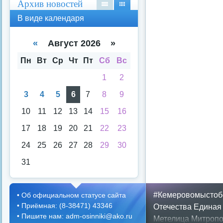
Архив новостей
В
В
В виде календаря
вид
вид
е
е
спи
кал
«
Август 2026 »
ска
енд
аря
Пн
Вт
Ср
Чт
Пт
Сб
Вс
1
2
3
4
5
6
7
8
9
10
11
12
13
14
15
16
17
18
19
20
21
22
23
24
25
26
27
28
29
30
31
#Кемеровомыстоб
•
Об официальном статусе сайта
•
Приёмная: (8-38471) 43346
Отечества
Единая
•
Пишите нам: adm-osinniki@ako.ru
Метелица
Митропо