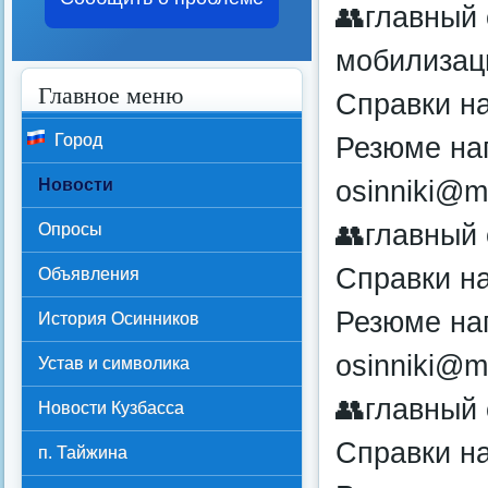
👥главный 
мобилизац
Главное меню
Справки на
Город
Резюме нап
osinniki@ma
Новости
👥главный 
Опросы
Справки на
Объявления
Резюме нап
История Осинников
osinniki@ma
Устав и символика
👥главный
Новости Кузбасса
Справки на
п. Тайжина