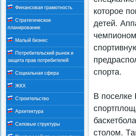
Финансовая грамотность
которое по
Стратегическое
детей. Ап
планирование
чемпионом
Малый бизнес
спортивну
Потребительский рынок и
предраспо
защита прав потребителей
спорта.
Социальная сфера
ЖКХ
В поселке 
Строительство
спортплощ
Архитектура
баскетбола
Силовые структуры
столом. Та