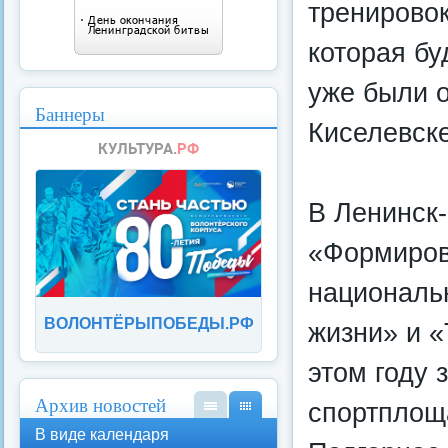
тренировок
которая бу
уже были о
Баннеры
Киселевске
В Ленинск-
«Формиров
националь
ВОЛОНТЁРЫПОБЕДЫ.РФ
жизни» и «
этом году 
Архив новостей
спортплощ
В
В
В виде календаря
вид
вид