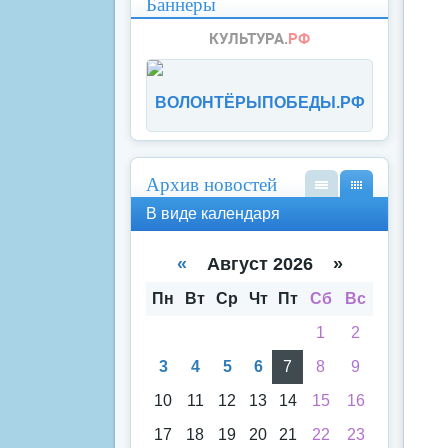
Баннеры
ВОЛОНТЁРЫПОБЕДЫ.РФ
Архив новостей
В
В
В виде календаря
вид
вид
е
е
спи
кал
«
Август 2026 »
ска
енд
аря
Пн
Вт
Ср
Чт
Пт
Сб
Вс
1
2
3
4
5
6
7
8
9
10
11
12
13
14
15
16
17
18
19
20
21
22
23