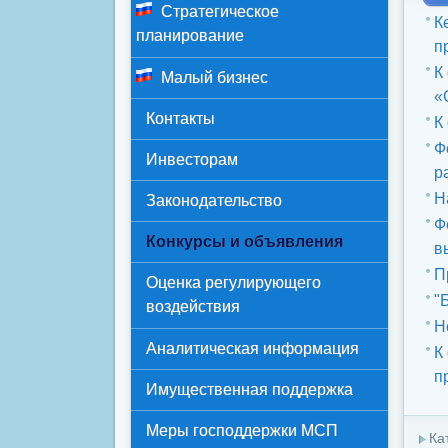
Стратегическое
К
планирование
п
К
Малый бизнес
«
Контакты
К
Ф
Инвесторам
р
Н
Законодательство
Ф
Конкурсы и объявления
в
П
Оценка регулирующего
"
воздействия
Н
Аналитическая информация
К
п
Имущественная поддержка
Меры господдержки МСП
Ка