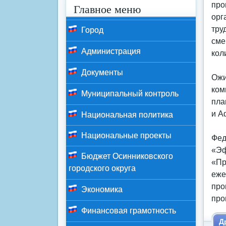
про
Главное меню
орг
тру
Город
сме
Администрация
кол
Документы
Ожи
ком
Муниципальный контроль
пла
и А
Национальная политика
Национальные проекты
Фед
«Эф
Бюджет Осинниковского
«Пр
городского округа
еже
про
Экономика
про
Финансовая грамотность
Д