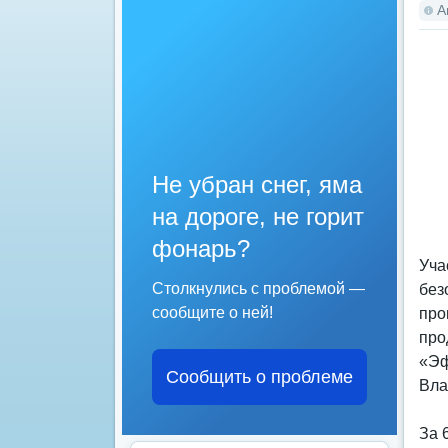
А
Не убран снег, яма
на дороге, не горит
фонарь?
Уча
Столкнулись с проблемой —
без
сообщите о ней!
про
про
«Эф
Сообщить о проблеме
Вла
За 