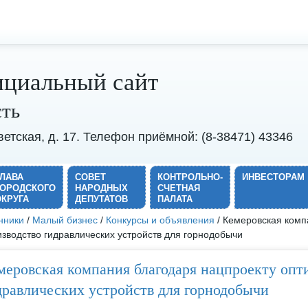
циальный сайт
сть
оветская, д. 17. Телефон приёмной: (8-38471) 43346
ГЛАВА
СОВЕТ
КОНТРОЛЬНО-
ИНВЕСТОРАМ
ГОРОДСКОГО
НАРОДНЫХ
СЧЕТНАЯ
ОКРУГА
ДЕПУТАТОВ
ПАЛАТА
нники
/
Малый бизнес
/
Конкурсы и объявления
/ Кемеровская комп
зводство гидравлических устройств для горнодобычи
меровская компания благодаря нацпроекту опт
дравлических устройств для горнодобычи