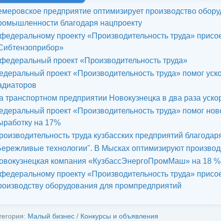
емеровское предприятие оптимизирует производство обор
ромышленности благодаря нацпроекту
 федеральному проекту «Производительность труда» присо
Сибтензоприбор»
 федеральный проект «Производительность труда»
едеральный проект «Производительность труда» помог уск
адиаторов
а транспортном предприятии Новокузнецка в два раза уско
едеральный проект «Производительность труда» помог нов
ыработку на 17%
роизводительность труда кузбасских предприятий благодаря
Бережливые технологии". В Мысках оптимизируют производ
овокузнецкая компания «КузбассЭнергоПромМаш» на 18 % 
 федеральному проекту «Производительность труда» присо
роизводству оборудования для промпредприятий
тегория:
Малый бизнес
/
Конкурсы и объявления