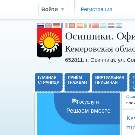
Войти
Регистрация
Осинники. Офи
Кемеровская обла
652811, г. Осинники, ул. С
ГЛАВНАЯ
ПРИЁМ
ВИРТУАЛЬНАЯ
СТРАНИЦА
ГРАЖДАН
ПРИЕМНАЯ
Оси
прои
Решаем вместе
Ке
ги