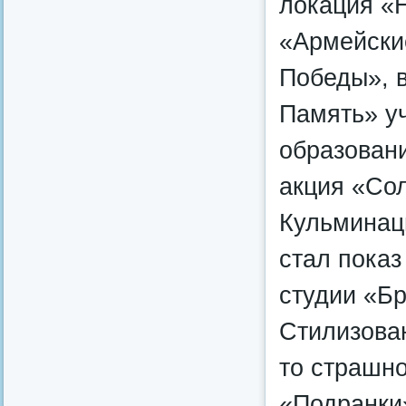
локация «
«Армейски
Победы», в
Память» у
образован
акция «Со
Кульминац
стал показ
студии «Б
Стилизова
то страшно
«Подранки