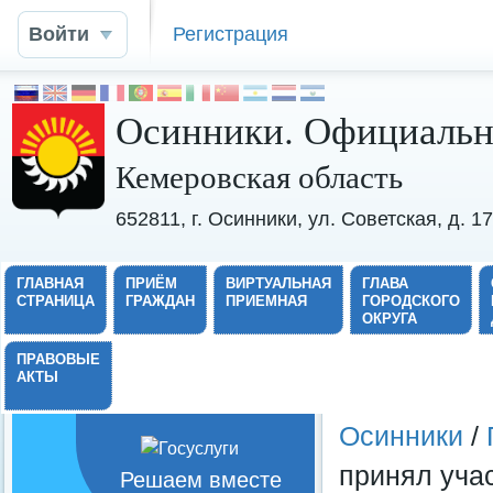
Войти
Регистрация
Осинники. Официальн
Кемеровская область
652811, г. Осинники, ул. Советская, д. 
ГЛАВНАЯ
ПРИЁМ
ВИРТУАЛЬНАЯ
ГЛАВА
СТРАНИЦА
ГРАЖДАН
ПРИЕМНАЯ
ГОРОДСКОГО
ОКРУГА
ПРАВОВЫЕ
АКТЫ
Осинники
/
принял уча
Решаем вместе