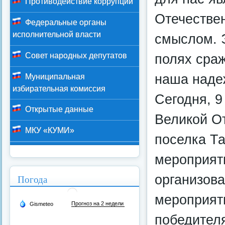
Противодействие коррупции
Отечестве
Федеральные органы
исполнительной власти
смыслом. 
Совет народных депутатов
полях сраж
наша над
Муниципальная
избирательная комиссия
Сегодня, 9
Открытые данные
Великой О
МКУ «КУМИ»
поселка Т
мероприят
организова
Погода
мероприяти
победител