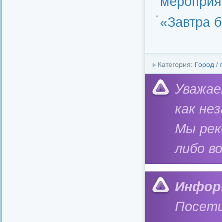
мероприя
«Завтра 
Категория:
Город
/
Уважае
как не
Мы ре
либо в
Инфор
Посети