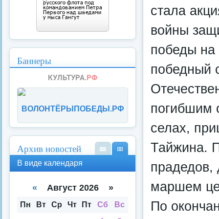
стала акци
войны защи
победы на 
Баннеры
победный 
Отечестве
погибшим 
ВОЛОНТЁРЫПОБЕДЫ.РФ
селах, при
Тайжина. 
Архив новостей
В
В
В виде календаря
прадедов, 
вид
вид
е
е
маршем це
спи
кал
«
Август 2026 »
ска
енд
По оконча
аря
Пн
Вт
Ср
Чт
Пт
Сб
Вс