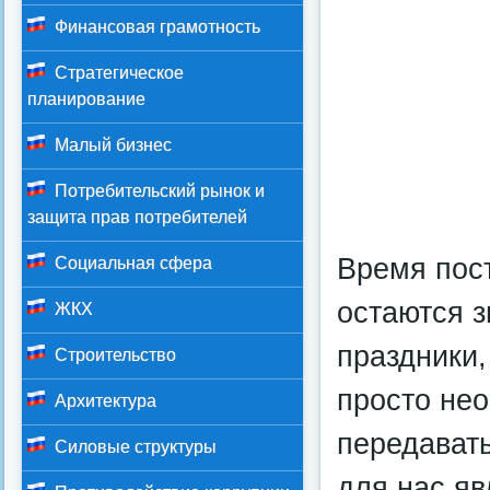
Финансовая грамотность
Стратегическое
планирование
Малый бизнес
Потребительский рынок и
защита прав потребителей
Время пост
Социальная сфера
остаются з
ЖКХ
праздники,
Строительство
просто нео
Архитектура
передават
Силовые структуры
для нас яв