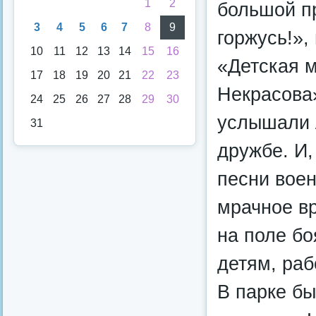
1
2
большой п
3
4
5
6
7
8
9
горжусь!»
10
11
12
13
14
15
16
«Детская 
17
18
19
20
21
22
23
Некрасова»
24
25
26
27
28
29
30
услышали 
31
дружбе. И,
песни воен
мрачное в
на поле бо
детям, раб
В парке бы