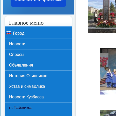
Главное меню
Город
Новости
Опросы
Объявления
История Осинников
Устав и символика
Новости Кузбасса
п. Тайжина