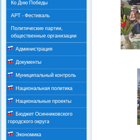
Ко Дню Победы
АРТ - Фестиваль
Политические партии,
общественные организации
Администрация
Документы
Муниципальный контроль
Национальная политика
Национальные проекты
Бюджет Осинниковского
городского округа
Экономика