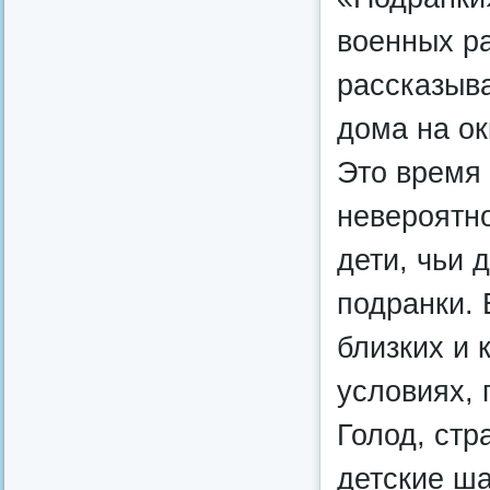
военных ра
рассказыва
дома на ок
Это время
невероятн
дети, чьи 
подранки. 
близких и 
условиях, 
Голод, стр
детские ш