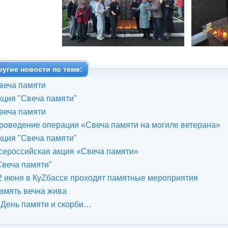
ругие новости по теме:
веча памяти
кция "Свеча памяти"
веча памяти
роведение операции «Свеча памяти на могиле ветерана»
кция "Свеча памяти"
сероссийская акция «Свеча памяти»
Свеча памяти"
2 июня в КуZбассе проходят памятные мероприятия
амять вечна жива
 День памяти и скорби…