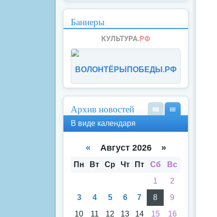
Баннеры
ВОЛОНТЁРЫПОБЕДЫ.РФ
Архив новостей
В
В
В виде календаря
вид
вид
е
е
спи
кал
«
Август 2026 »
ска
енд
аря
Пн
Вт
Ср
Чт
Пт
Сб
Вс
1
2
3
4
5
6
7
8
9
10
11
12
13
14
15
16