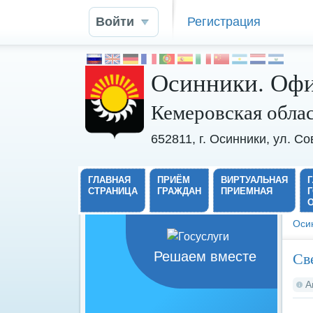
Войти
Регистрация
Осинники. Офи
Кемеровская обла
652811, г. Осинники, ул. С
ГЛАВНАЯ
ПРИЁМ
ВИРТУАЛЬНАЯ
СТРАНИЦА
ГРАЖДАН
ПРИЕМНАЯ
Оси
Св
Решаем вместе
А