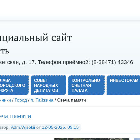
циальный сайт
сть
оветская, д. 17. Телефон приёмной: (8-38471) 43346
ГЛАВА
СОВЕТ
КОНТРОЛЬНО-
ИНВЕСТОРАМ
ГОРОДСКОГО
НАРОДНЫХ
СЧЕТНАЯ
ОКРУГА
ДЕПУТАТОВ
ПАЛАТА
нники
/
Город
/
п. Тайжина
/ Свеча памяти
еча памяти
втор:
Adm.Wisokii
от
12-05-2026, 09:15