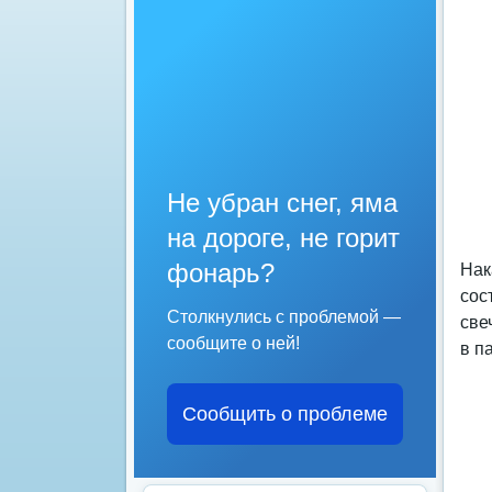
Не убран снег, яма
на дороге, не горит
фонарь?
Нак
сос
Столкнулись с проблемой —
све
сообщите о ней!
в п
Сообщить о проблеме