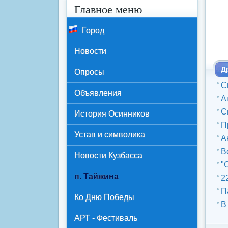
Главное меню
Город
Новости
Д
Опросы
С
Объявления
А
С
История Осинников
П
Устав и символика
А
В
Новости Кузбасса
"
п. Тайжина
2
П
Ко Дню Победы
В
АРТ - Фестиваль