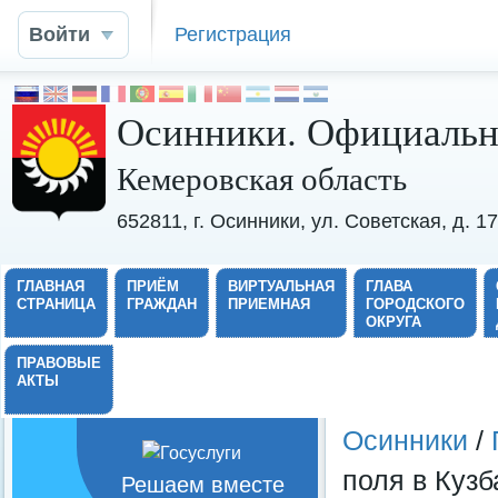
Войти
Регистрация
Осинники. Официальн
Кемеровская область
652811, г. Осинники, ул. Советская, д. 
ГЛАВНАЯ
ПРИЁМ
ВИРТУАЛЬНАЯ
ГЛАВА
СТРАНИЦА
ГРАЖДАН
ПРИЕМНАЯ
ГОРОДСКОГО
ОКРУГА
ПРАВОВЫЕ
АКТЫ
Осинники
/
поля в Куз
Решаем вместе