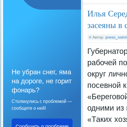
Илья Сере
засеяны в 
Автор:
press_osinn
Губернатор
рабочей п
Не убран снег, яма
округ личн
на дороге, не горит
посевной к
фонарь?
«Береговой
Столкнулись с проблемой —
одними из 
сообщите о ней!
«Таких хоз
Сообщить о проблеме