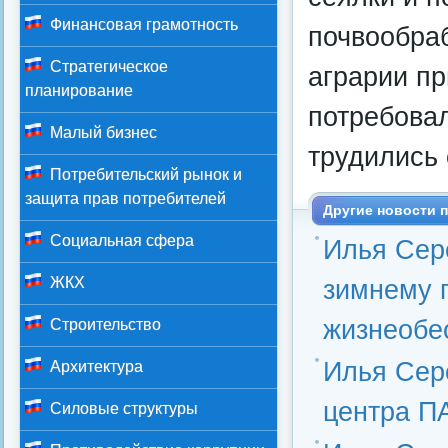
Финансовая грамотность
почвообра
Стратегическое
аграрии пр
планирование
потребовал
Малый бизнес
трудились 
Потребительский рынок и
защита прав потребителей
Другие новости п
Социальная сфера
Илья Сере
ЖКХ
зимнему 
жизнеобе
Строительство
Илья Сер
Архитектура
центра П
Силовые структуры