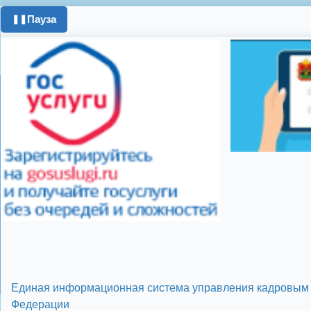
день города
ипоте
Пауза
❚❚
поздравления с 8 
цифровое телеви
Показать все теги
Единая информационная система управления кадровым 
Федерации