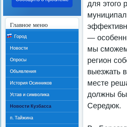
для этого 
муниципал
Главное меню
эффективн
— особенно
Город
мы сможем
Новости
регион соб
Опросы
выезжать в
Объявления
месте реш
История Осинников
должны бы
Устав и символика
Середюк.
Новости Кузбасса
п. Тайжина