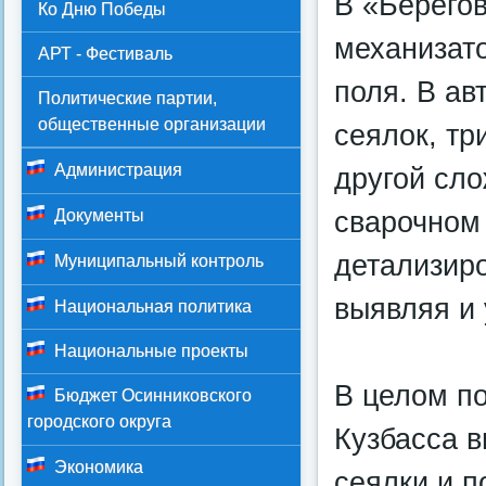
В «Берего
Ко Дню Победы
механизато
АРТ - Фестиваль
поля. В ав
Политические партии,
общественные организации
сеялок, тр
Администрация
другой сло
сварочном
Документы
детализир
Муниципальный контроль
выявляя и 
Национальная политика
Национальные проекты
В целом по
Бюджет Осинниковского
городского округа
Кузбасса в
Экономика
сеялки и п