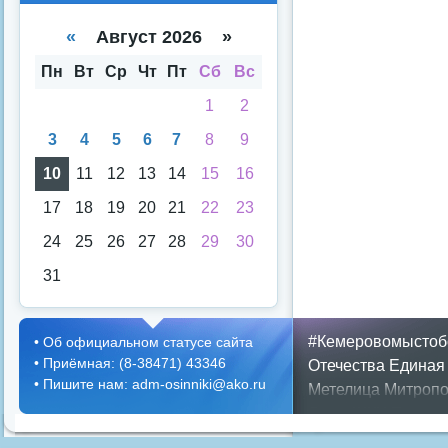
е
е
спи
кал
«
Август 2026 »
ска
енд
аря
Пн
Вт
Ср
Чт
Пт
Сб
Вс
1
2
3
4
5
6
7
8
9
10
11
12
13
14
15
16
17
18
19
20
21
22
23
24
25
26
27
28
29
30
31
#Кемеровомыстоб
•
Об официальном статусе сайта
•
Приёмная: (8-38471) 43346
Отечества
Единая
•
Пишите нам: adm-osinniki@ako.ru
Метелица
Митропо
Днем ЖКХ
Полож
Противопожарная 