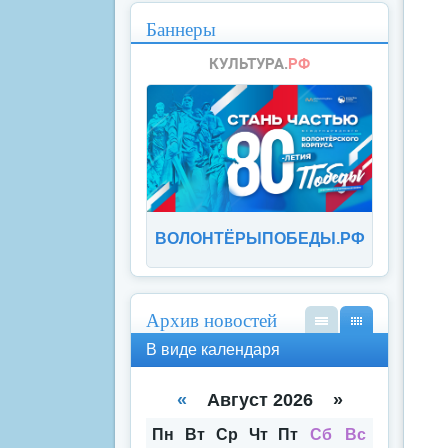
Баннеры
ВОЛОНТЁРЫПОБЕДЫ.РФ
Архив новостей
В
В
В виде календаря
вид
вид
е
е
спи
кал
«
Август 2026 »
ска
енд
аря
Пн
Вт
Ср
Чт
Пт
Сб
Вс