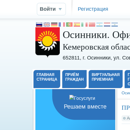
Войти
Регистрация
Осинники. Офи
Кемеровская обла
652811, г. Осинники, ул. С
ГЛАВНАЯ
ПРИЁМ
ВИРТУАЛЬНАЯ
СТРАНИЦА
ГРАЖДАН
ПРИЕМНАЯ
Оси
ПР
Решаем вместе
А