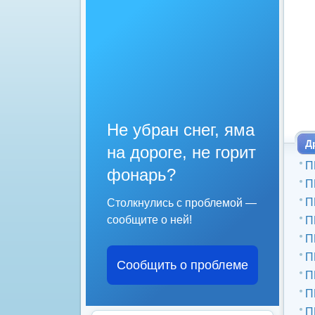
Не убран снег, яма
Д
на дороге, не горит
П
фонарь?
П
П
Столкнулись с проблемой —
сообщите о ней!
П
П
П
Сообщить о проблеме
П
П
П