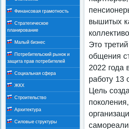
пенсионеры
Финансовая грамотность
вышитых к
Стратегическое
планирование
коллективо
Малый бизнес
Это третий
общения ст
Потребительский рынок и
защита прав потребителей
2022 года 
Социальная сфера
работу 13 
ЖКХ
Цель созд
Строительство
поколения,
Архитектура
организац
Силовые структуры
самореали