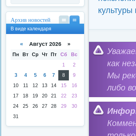
культуры 
Архив новостей
В
В
В виде календаря
вид
вид
е
е
спи
кал
«
Август 2026 »
ска
енд
Категория:
Федерал
Уважае
аря
Пн
Вт
Ср
Чт
Пт
Сб
Вс
как не
1
2
Мы ре
3
4
5
6
7
8
9
10
11
12
13
14
15
16
либо в
17
18
19
20
21
22
23
24
25
26
27
28
29
30
Инфор
31
Коммен
только