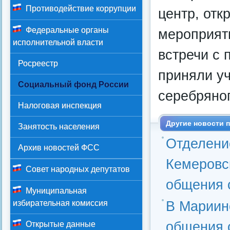
Противодействие коррупции
центр, отк
Федеральные органы
мероприяти
исполнительной власти
встречи с 
Росреестр
приняли у
Социальный фонд России
серебряног
Налоговая инспекция
Другие новости п
Занятость населения
Отделени
Архив новостей ФСС
Кемеровск
Совет народных депутатов
общения 
Муниципальная
В Мариинс
избирательная комиссия
общения 
Открытые данные