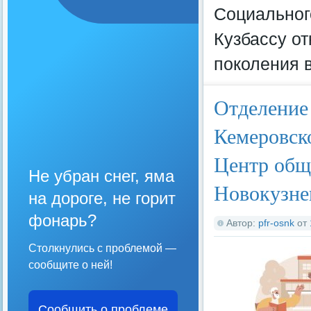
Социальног
Кузбассу о
поколения 
Отделение
Кемеровско
Центр общ
Не убран снег, яма
Новокузне
на дороге, не горит
фонарь?
Автор:
pfr-osnk
от
Столкнулись с проблемой —
сообщите о ней!
Сообщить о проблеме