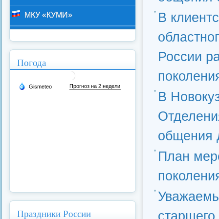
В клиент
МКУ «КУМИ»
областно
России р
Погода
поколени
В Новокуз
Отделени
общения 
План мер
поколения
Уважаемы
Праздники России
старшего