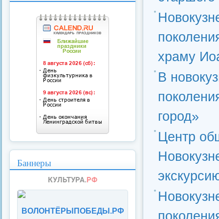
Новокузн
поколения
храму Ио
В новоку
поколени
город»
Центр об
Новокузн
Баннеры
экскурсию
Новокузн
ВОЛОНТЁРЫПОБЕДЫ.РФ
поколения