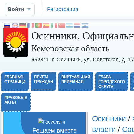
Войти
Регистрация
Осинники. Официальн
Кемеровская область
652811, г. Осинники, ул. Советская, д. 
ГЛАВНАЯ
ПРИЁМ
ВИРТУАЛЬНАЯ
ГЛАВА
СТРАНИЦА
ГРАЖДАН
ПРИЕМНАЯ
ГОРОДСКОГО
ОКРУГА
ПРАВОВЫЕ
АКТЫ
Осинники
/
власти
/
Со
Решаем вместе