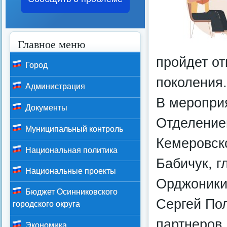
Главное меню
пройдет о
Город
поколения.
Администрация
В меропри
Документы
Отделение
Муниципальный контроль
Кемеровск
Национальная политика
Бабичук, г
Национальные проекты
Орджоники
Бюджет Осинниковского
Сергей По
городского округа
партнеров,
Экономика