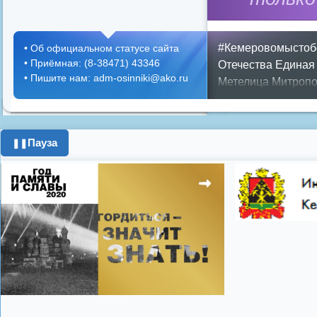
#Кемеровомыстоб
•
Об официальном статусе сайта
•
Приёмная: (8-38471) 43346
Отечества
Единая
•
Пишите нам: adm-osinniki@ako.ru
Метелица
Митропо
Днем ЖКХ
Полож
Противопожарная 
день города
ипоте
Пауза
❚❚
поздравления с 8 
цифровое телеви
Показать все теги