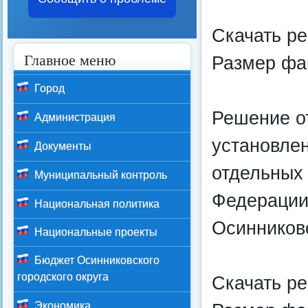
Скачать р
Главное меню
Размер фай
Город
Решение о
Администрация
установле
Документы
отдельных 
Муниципальный контроль
Федерации
Национальная политика
Осинниковс
Национальные проекты
Бюджет Осинниковского
городского округа
Скачать р
Экономика