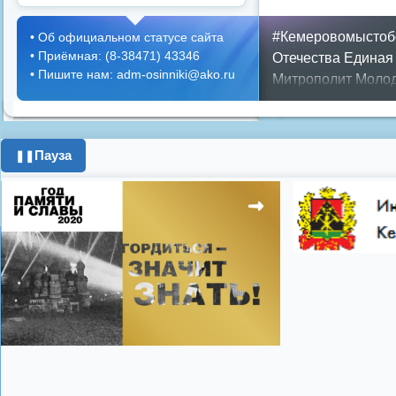
#Кемеровомыстоб
•
Об официальном статусе сайта
•
Приёмная: (8-38471) 43346
Отечества
Единая
•
Пишите нам: adm-osinniki@ako.ru
Митрополит
Молод
Положение
Предс
Противопожарная 
день города
ипоте
Пауза
❚❚
поздравления с 8 
цифровое телеви
Показать все теги