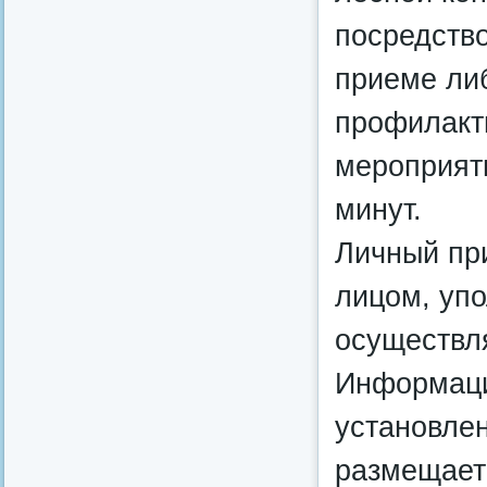
посредство
приеме ли
профилакт
мероприят
минут.
Личный пр
лицом, уп
осуществл
Информаци
установле
размещает