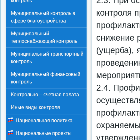
2.3. При о
контроль
контроля 
Муниципальный контроль в
сфере благоустройства
профилакт
Муниципальный
снижение 
теплоснабжающий контроль
(ущерба), 
Муниципальный транспортный
проведени
контроль
мероприят
Муниципальный финансовый
контроль
2.4. Проф
Контрольно – счетная палата
осуществл
Иные виды контроля
профилакт
Национальная политика
охраняемы
Национальные проекты
утвержден