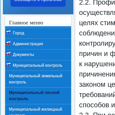
2.2. Проф
осуществл
Главное меню
целях сти
соблюдени
Город
контролир
Администрация
причин и ф
Документы
к нарушени
Муниципальный контроль
причинени
Муниципальный земельный
контроль
законом це
Муниципальный лесной
требовани
контроль
способов 
Муниципальный жилищный