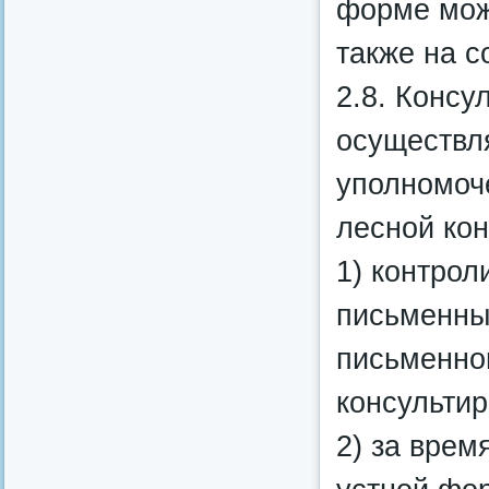
форме мож
также на с
2.8. Конс
осуществл
уполномоч
лесной кон
1) контро
письменны
письменног
консультир
2) за врем