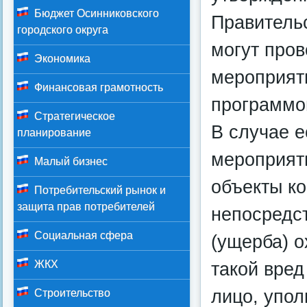
Бюджет Осинниковского
Правитель
городского округа
могут про
Экономика
мероприят
Финансовая грамотность
программо
Стратегическое
В случае 
планирование
мероприяти
Малый бизнес
объекты к
Потребительский рынок и
защита прав потребителей
непосредс
Социальная сфера
(ущерба) 
ЖКХ
такой вред
лицо, упо
Строительство