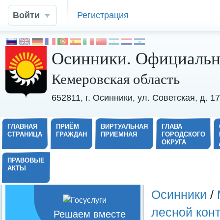
Войти
Регистрация
Осинники. Официальн
Кемеровская область
652811, г. Осинники, ул. Советская, д. 
ГЛАВНАЯ
ПРИЁМ
ВИРТУАЛЬНАЯ
ГЛАВА
СТРАНИЦА
ГРАЖДАН
ПРИЕМНАЯ
ГОРОДСКОГО
ОКРУГА
ПРАВОВЫЕ
АКТЫ
Осинники
/
лесной кон
Решаем вместе