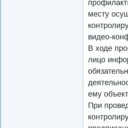
профилакт
месту осу
контролир
видео-конф
В ходе пр
лицо инфо
обязательн
деятельно
ему объект
При прове
контролир