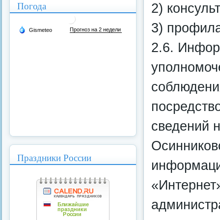
Погода
2) консуль
3) профила
2.6. Инфо
уполномоч
соблюдени
посредств
сведений 
Осинниковс
Праздники России
информаци
«Интернет
администр