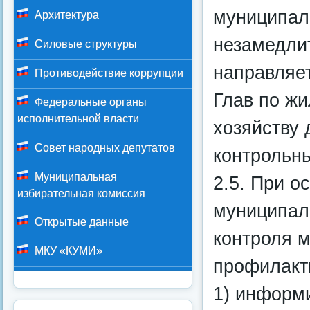
муниципал
Архитектура
незамедли
Силовые структуры
направляе
Противодействие коррупции
Глав по ж
Федеральные органы
исполнительной власти
хозяйству
Совет народных депутатов
контрольн
Муниципальная
2.5. При 
избирательная комиссия
муниципал
Открытые данные
контроля 
МКУ «КУМИ»
профилакт
1) информ