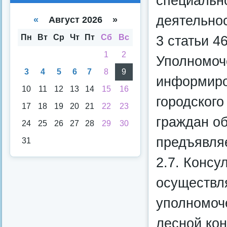
специальн
е
е
деятельно
спи
кал
«
Август 2026 »
ска
енд
аря
Пн
Вт
Ср
Чт
Пт
Сб
Вс
3 статьи 4
1
2
Уполномоч
3
4
5
6
7
8
9
информиро
10
11
12
13
14
15
16
городского
17
18
19
20
21
22
23
граждан об
24
25
26
27
28
29
30
предъявля
31
2.7. Консу
осуществл
уполномоч
лесной кон