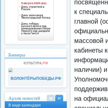
посвященн
к специал
главной (о
официально
массовой 
кабинеты 
Баннеры
информаци
наличии) и
Уполномоч
ВОЛОНТЁРЫПОБЕДЫ.РФ
поддержив
на официа
Архив новостей
В
В
В виде календаря
вид
вид