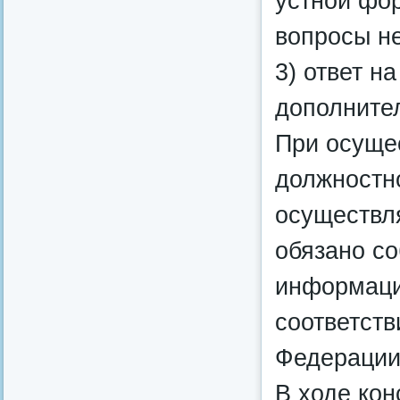
устной фо
вопросы н
3) ответ н
дополнител
При осуще
должностн
осуществл
обязано с
информации
соответств
Федерации
В ходе кон