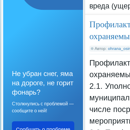
вреда (уще
Профилакт
охраняемы
Автор:
ohrana_osin
Профилакт
Не убран снег, яма
охраняемы
на дороге, не горит
2.1. Уполн
фонарь?
муниципал
Столкнулись с проблемой —
числе пос
сообщите о ней!
мероприят
Сообщить о проблеме