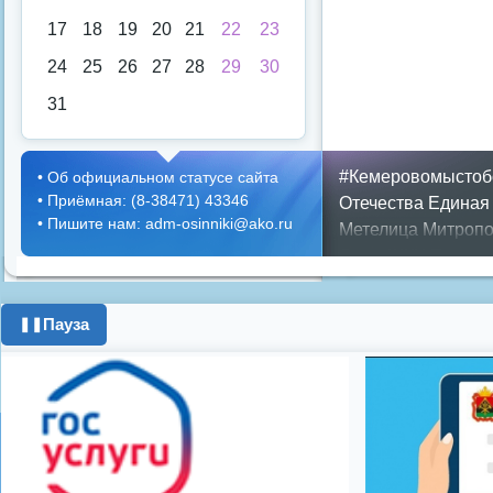
17
18
19
20
21
22
23
24
25
26
27
28
29
30
31
#Кемеровомыстоб
•
Об официальном статусе сайта
•
Приёмная: (8-38471) 43346
Отечества
Единая
•
Пишите нам: adm-osinniki@ako.ru
Метелица
Митропо
Днем ЖКХ
Полож
Противопожарная 
день города
ипоте
Пауза
❚❚
поздравления с 8 
цифровое телеви
Показать все теги