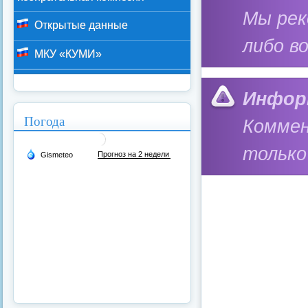
Мы ре
Открытые данные
либо в
МКУ «КУМИ»
Инфор
Погода
Коммен
только