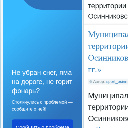
территории
Осинниковск
Муниципал
территори
Осинниковс
гг.»
Не убран снег, яма
на дороге, не горит
Автор:
sport_osinni
фонарь?
Муниципал
Столкнулись с проблемой —
территории
сообщите о ней!
Осинниковс
Сообщить о проблеме