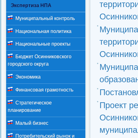
территор
Экспертиза НПА
Осинников
Муниципальный контроль
Муниципа
Национальная политика
территор
Национальные проекты
Осинников
Бюджет Осинниковского
городского округа
Муниципа
Экономика
образован
Финансовая грамотность
Постановл
Стратегическое
Проект р
планирование
Осинников
Малый бизнес
муниципа
Потребительский рынок и