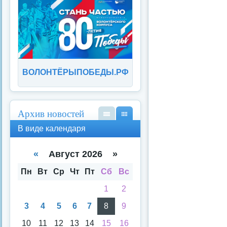
ВОЛОНТЁРЫПОБЕДЫ.РФ
Архив новостей
В
В
В виде календаря
вид
вид
е
е
спи
кал
«
Август 2026 »
ска
енд
аря
Пн
Вт
Ср
Чт
Пт
Сб
Вс
1
2
3
4
5
6
7
8
9
10
11
12
13
14
15
16