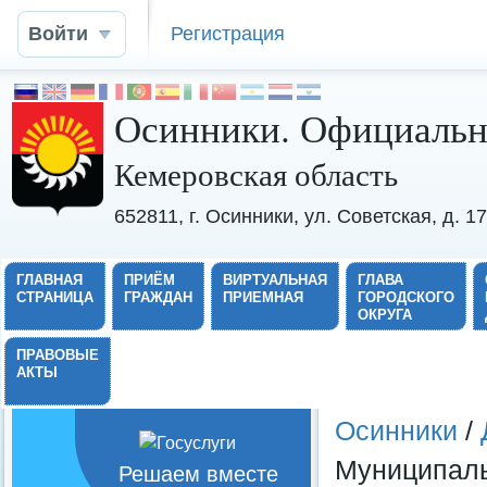
Войти
Регистрация
Осинники. Официальн
Кемеровская область
652811, г. Осинники, ул. Советская, д. 
ГЛАВНАЯ
ПРИЁМ
ВИРТУАЛЬНАЯ
ГЛАВА
СТРАНИЦА
ГРАЖДАН
ПРИЕМНАЯ
ГОРОДСКОГО
ОКРУГА
ПРАВОВЫЕ
АКТЫ
Осинники
/
Муниципаль
Решаем вместе