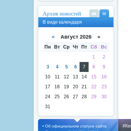
Архив новостей
В
В
В виде календаря
вид
вид
е
е
спи
кал
«
Август 2026 »
ска
енд
аря
Пн
Вт
Ср
Чт
Пт
Сб
Вс
1
2
3
4
5
6
7
8
9
10
11
12
13
14
15
16
17
18
19
20
21
22
23
24
25
26
27
28
29
30
31
#Ке
•
Об официальном статусе сайта