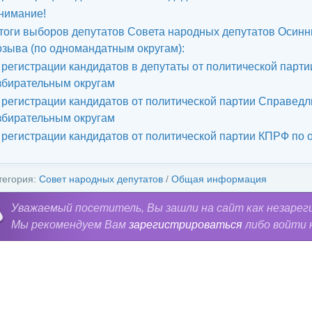
нимание!
тоги выборов депутатов Совета народных депутатов Осинни
озыва (по одномандатным округам):
 регистрации кандидатов в депутаты от политической п
збирательным округам
 регистрации кандидатов от политической партии Справед
збирательным округам
 регистрации кандидатов от политической партии КПРФ по
тегория:
Совет народных депутатов
/
Общая информация
Уважаемый посетитель, Вы зашли на сайт как незарег
Мы рекомендуем Вам
зарегистрироваться
либо войти 