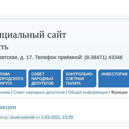
циальный сайт
сть
оветская, д. 17. Телефон приёмной: (8-38471) 43346
ГЛАВА
СОВЕТ
КОНТРОЛЬНО-
ИНВЕСТОРАМ
ГОРОДСКОГО
НАРОДНЫХ
СЧЕТНАЯ
ОКРУГА
ДЕПУТАТОВ
ПАЛАТА
нники
/
Совет народных депутатов
/
Общая информация
/ Фракции
акции
втор:
sovet-osinniki
от
1-03-2021, 13:29