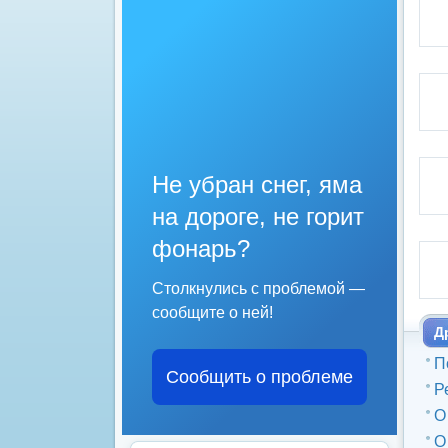
Не убран снег, яма
на дороге, не горит
фонарь?
Столкнулись с проблемой —
сообщите о ней!
Д
П
Сообщить о проблеме
Р
О
О