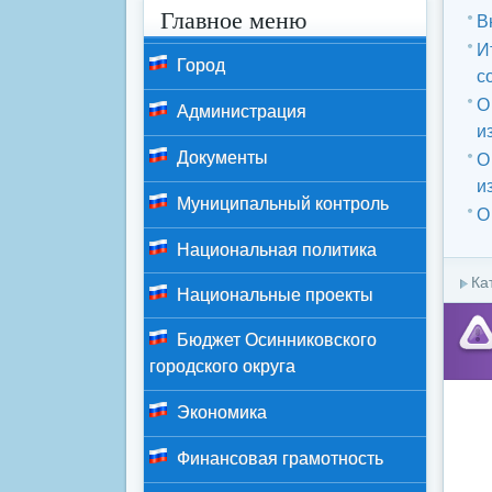
Главное меню
В
И
Город
с
О
Администрация
и
Документы
О
и
Муниципальный контроль
О
Национальная политика
Ка
Национальные проекты
Бюджет Осинниковского
городского округа
Экономика
Финансовая грамотность