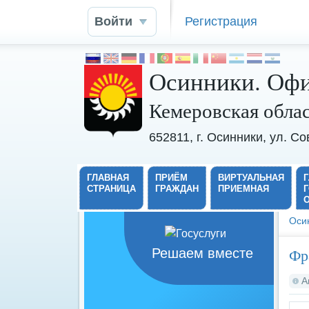
Войти
Регистрация
Осинники. Офи
Кемеровская обла
652811, г. Осинники, ул. С
ГЛАВНАЯ
ПРИЁМ
ВИРТУАЛЬНАЯ
СТРАНИЦА
ГРАЖДАН
ПРИЕМНАЯ
Оси
Фр
Решаем вместе
А