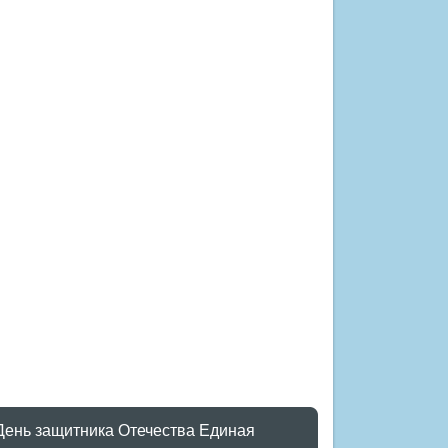
День защитника Отечества
Единая