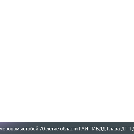
меровомыстобой
70-летие области
ГАИ
ГИБДД
Глава
ДТП