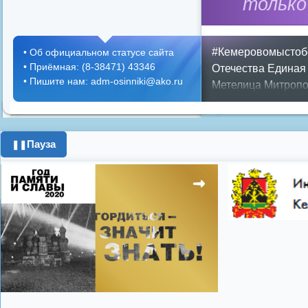
только
#Кемеровомыстоб
•
Об официальном статусе сайта
•
Приёмная: (8-38471) 43346
Отечества
Единая
•
Пишите нам: adm-osinniki@ako.ru
Метелица
Митропо
Днем ЖКХ
Полож
Противопожарная 
день города
ипоте
Пауза
❚❚
поздравления с 8 
цифровое телеви
Показать все теги