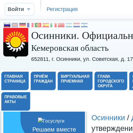
Войти
Регистрация
Осинники. Официальн
Кемеровская область
652811, г. Осинники, ул. Советская, д. 
ГЛАВНАЯ
ПРИЁМ
ВИРТУАЛЬНАЯ
ГЛАВА
СТРАНИЦА
ГРАЖДАН
ПРИЕМНАЯ
ГОРОДСКОГО
ОКРУГА
ПРАВОВЫЕ
АКТЫ
Осинники
/
утверждени
Решаем вместе