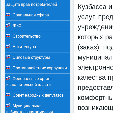
защита прав потребителей
Кузбасса 
Социальная сфера
услуг, пр
учреждени
ЖКХ
которых р
Строительство
(заказ), п
Архитектура
муниципал
Силовые структуры
электронн
Противодействие коррупции
качества п
Федеральные органы
исполнительной власти
предостав
Совет народных депутатов
комфортны
Муниципальная
возникающ
избирательная комиссия