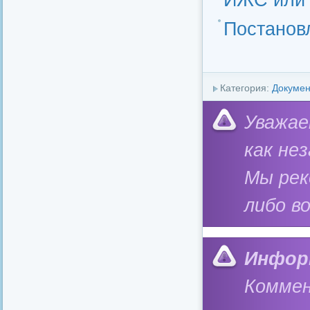
Постановл
Категория:
Докуме
Уважае
как не
Мы ре
либо в
Инфор
Коммен