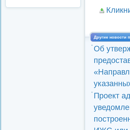
Кликн
Другие новости п
Об утвер
предоста
«Направл
указанны
Проект а
уведомлен
построен