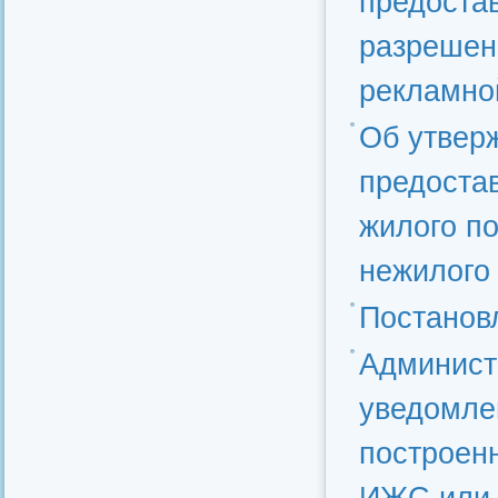
предоста
разрешен
рекламно
Об утвер
предоста
жилого п
нежилого
Постанов
Админист
уведомлен
построен
ИЖС или 