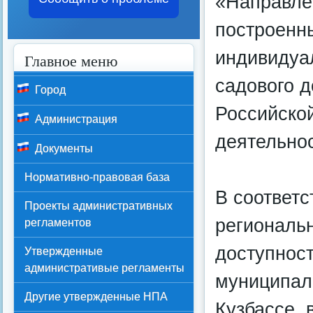
«Направле
построенн
индивидуа
Главное меню
садового 
Город
Российско
Администрация
деятельно
Документы
Нормативно-правовая база
В соответс
Проекты административных
региональ
регламентов
доступност
Утвержденные
административые регламенты
муниципаль
Другие утвержденные НПА
Кузбассе,