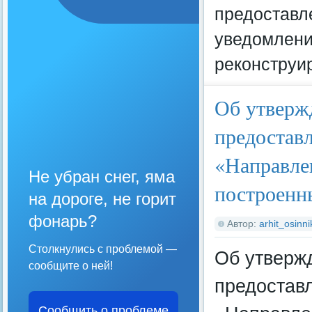
предоставл
уведомлени
реконструи
Об утверж
предостав
«Направле
Не убран снег, яма
построенн
на дороге, не горит
фонарь?
Автор:
arhit_osinni
Столкнулись с проблемой —
Об утверж
сообщите о ней!
предостав
Сообщить о проблеме