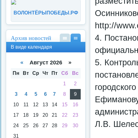
разместит
Осинниковс
ВОЛОНТЁРЫПОБЕДЫ.РФ
http://www.
4. Постано
Архив новостей
В
В
В виде календаря
официальн
вид
вид
е
е
5. Контрол
спи
кал
«
Август 2026 »
ска
енд
аря
постановл
Пн
Вт
Ср
Чт
Пт
Сб
Вс
1
2
городского
3
4
5
6
7
8
9
Ефиманову
10
11
12
13
14
15
16
администра
17
18
19
20
21
22
23
Л.В. Шеле
24
25
26
27
28
29
30
31