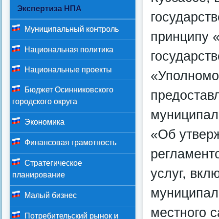
Экспертиза НПА
государст
Муниципальный контроль
принципу «
Национальная политика
государст
Национальные проекты
«Уполномо
Бюджет Осинниковского
предостав
городского округа
муниципал
Экономика
«Об утвер
Финансовая грамотность
регламент
Стратегическое
услуг, вкл
планирование
муниципал
Малый бизнес
местного 
Потребительский рынок и