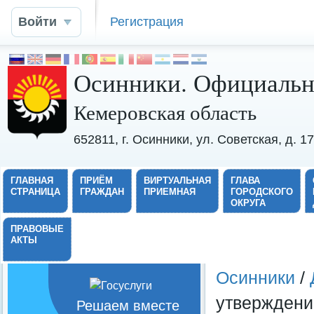
Войти
Регистрация
Осинники. Официальн
Кемеровская область
652811, г. Осинники, ул. Советская, д. 
ГЛАВНАЯ
ПРИЁМ
ВИРТУАЛЬНАЯ
ГЛАВА
СТРАНИЦА
ГРАЖДАН
ПРИЕМНАЯ
ГОРОДСКОГО
ОКРУГА
ПРАВОВЫЕ
АКТЫ
Осинники
/
утверждени
Решаем вместе