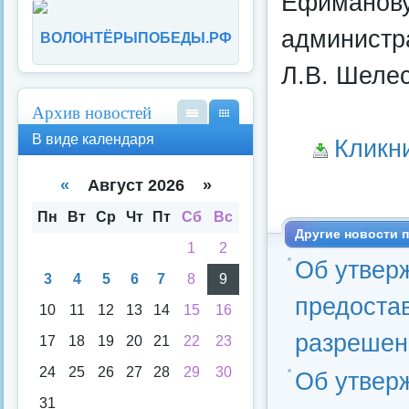
Ефиманову
администра
ВОЛОНТЁРЫПОБЕДЫ.РФ
Л.В. Шеле
Архив новостей
В
В
В виде календаря
Кликн
вид
вид
е
е
спи
кал
«
Август 2026 »
ска
енд
аря
Пн
Вт
Ср
Чт
Пт
Сб
Вс
Другие новости п
1
2
Об утвер
3
4
5
6
7
8
9
предоста
10
11
12
13
14
15
16
разрешен
17
18
19
20
21
22
23
24
25
26
27
28
29
30
Об утвер
31