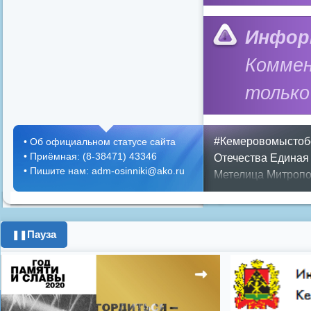
Инфор
Коммен
только
#Кемеровомыстоб
•
Об официальном статусе сайта
•
Приёмная: (8-38471) 43346
Отечества
Единая
•
Пишите нам: adm-osinniki@ako.ru
Метелица
Митропо
Днем ЖКХ
Полож
Противопожарная 
день города
ипоте
Пауза
❚❚
поздравления с 8 
цифровое телеви
Показать все теги