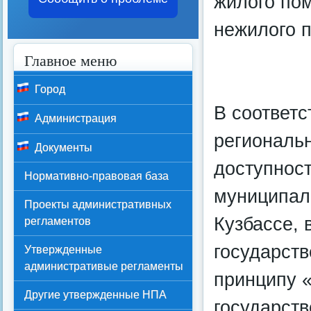
жилого по
нежилого 
Главное меню
Город
В соответс
Администрация
региональ
Документы
доступност
Нормативно-правовая база
муниципаль
Проекты административных
Кузбассе,
регламентов
государст
Утвержденные
административые регламенты
принципу «
Другие утвержденные НПА
государст