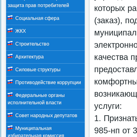
защита прав потребителей
которых р
Социальная сфера
(заказ), п
муниципал
ЖКХ
электронн
Строительство
качества п
Архитектура
предостав
Силовые структуры
комфортны
Противодействие коррупции
возникающ
Федеральные органы
исполнительной власти
услуги:
Совет народных депутатов
1. Призна
Муниципальная
985-нп от 
избирательная комиссия