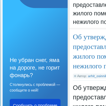
предоставл
жилого пом
нежилого п
Об утверж
предостав
жилого по
Не убран снег, яма
нежилого 
на дороге, не горит
фонарь?
Автор:
arhit_osinni
Столкнулись с проблемой —
Об утверж
сообщите о ней!
предостав
Сообщить о проблеме