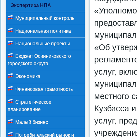
Экспертиза НПА
«Уполномо
Муниципальный контроль
предостав
Национальная политика
муниципал
Национальные проекты
«Об утвер
Бюджет Осинниковского
регламент
городского округа
услуг, вкл
Экономика
муниципал
Финансовая грамотность
местного 
Стратегическое
Кузбасса 
планирование
услуг, пр
Малый бизнес
учреждени
Потребительский рынок и