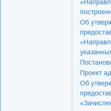
«Направл
построен
Об утвер
предоста
«Направл
указанны
Постановл
Проект а
Об утвер
предоста
«Зачисле