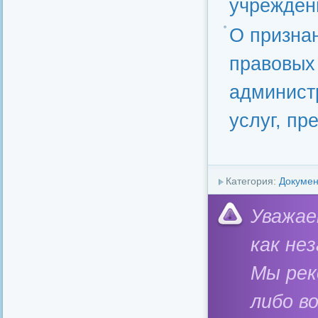
учрежден
О призна
правовых
админист
услуг, пр
Категория:
Докуме
Уважае
как не
Мы ре
либо в