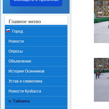
Главное меню
Город
Новости
Опросы
Объявления
История Осинников
Устав и символика
Новости Кузбасса
п. Тайжина