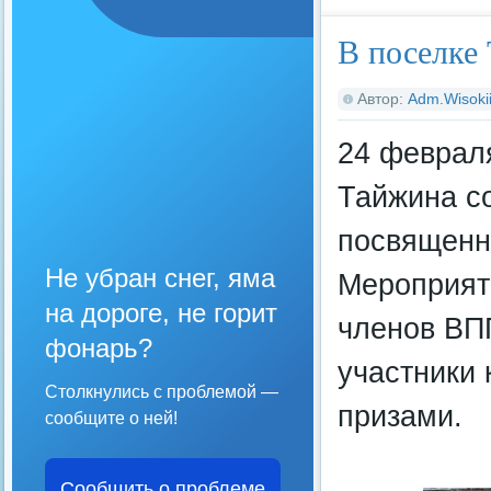
В поселке
Автор:
Adm.Wisoki
24 февраля
Тайжина со
посвященн
Не убран снег, яма
Мероприят
на дороге, не горит
членов ВП
фонарь?
участники
Столкнулись с проблемой —
призами.
сообщите о ней!
Сообщить о проблеме