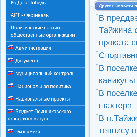
Ко Дню Победы
Другие новости п
АРТ - Фестиваль
В преддв
Политические партии,
Тайжина с
общественные организации
проката с
Администрация
Спортивн
Документы
В поселк
Муниципальный контроль
каникулы
Национальная политика
В поселк
Национальные проекты
шахтера
Бюджет Осинниковского
В п.Тайж
городского округа
теннису 
Экономика