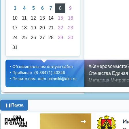
3
4
5
6
7
8
9
10
11
12
13
14
15
16
17
18
19
20
21
22
23
24
25
26
27
28
29
30
31
#Кемеровомыстоб
•
Об официальном статусе сайта
•
Приёмная: (8-38471) 43346
Отечества
Единая
•
Пишите нам: adm-osinniki@ako.ru
Метелица
Митропо
Днем ЖКХ
Полож
Противопожарная 
день города
ипоте
Пауза
❚❚
поздравления с 8 
цифровое телеви
Показать все теги