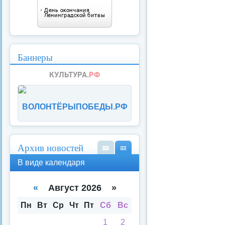
Баннеры
ВОЛОНТЁРЫПОБЕДЫ.РФ
Архив новостей
В
В
В виде календаря
вид
вид
е
е
спи
кал
«
Август 2026 »
ска
енд
аря
Пн
Вт
Ср
Чт
Пт
Сб
Вс
1
2