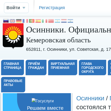
Войти
Регистрация
Осинники. Официальн
Кемеровская область
652811, г. Осинники, ул. Советская, д. 
ГЛАВНАЯ
ПРИЁМ
ВИРТУАЛЬНАЯ
ГЛАВА
СТРАНИЦА
ГРАЖДАН
ПРИЕМНАЯ
ГОРОДСКОГО
ОКРУГА
ПРАВОВЫЕ
АКТЫ
Осинники
/
состоялся 
Решаем вместе