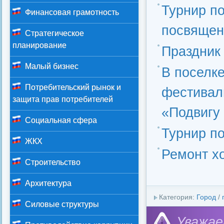
Турнир по
Финансовая грамотность
посвящен
Стратегическое
планирование
Праздник
Малый бизнес
В поселке
Потребительский рынок и
фестиваль
защита прав потребителей
«Подвигу 
Социальная сфера
Турнир п
ЖКХ
Ремонт х
Строительство
Архитектура
Категория:
Город
/
Силовые структуры
Уважае